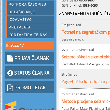
POTPORA ČASOPISU
ISSN (on-line):
1333-9095
OGLAŠAVANJE
ZNANSTVENI I STRUČNI ČL
IZDAVAŠTVO
Pregledni rad
PRETPLATA
Potresi na zagrebačkom 
KONTAKTIRAJTE NAS
Veselin Simović
IF 2022:
1.1
Izvorni znanstveni rad
Seizmološke i seizmotekt
PRIJAVI ČLANAK
Vlado Kuk, Eduard Prelogović, Ivica
STATUS ČLANKA
Stručni rad
Zagrebačka katedrala u po
PROMO LETAK
Izvorni znanstveni rad
Metoda procjene seizmičk
Petar Fajfar, Matej Fischinger, Ta