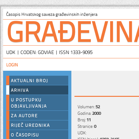
GRAĐEVIN
Časopis Hrvatskog saveza građevinskih inženjera
UDK | CODEN: GDVIAE | ISSN 1333-9095
LOGIN
AKTUALNI BROJ
ARHIVA
U POSTUPKU
OBJAVLJIVANJA
Volumen:
52
Godina:
2000
ZA AUTORE
Broj:
11
RIJEČ UREDNIKA
Stranice:
0
UDK:
O ČASOPISU
ISSN (tisak):
0350-2465