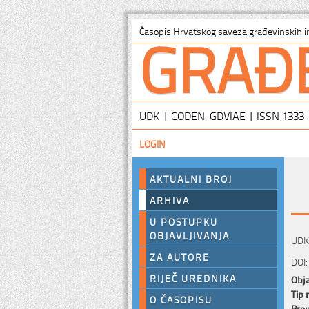
GRAĐ
Časopis Hrvatskog saveza građevinskih i
UDK | CODEN: GDVIAE | ISSN 1333
LOGIN
AKTUALNI BROJ
ARHIVA
U POSTUPKU
OBJAVLJIVANJA
UDK:
ZA AUTORE
DOI:
RIJEČ UREDNIKA
Obja
Tip 
O ČASOPISU
Preu