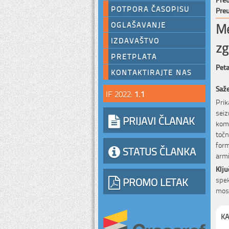
POTPORA ČASOPISU
Preu
Me
OGLAŠAVANJE
IZDAVAŠTVO
zg
PRETPLATA
Peta
KONTAKTIRAJTE NAS
Saž
IF 2022:
1.1
Prik
seiz
PRIJAVI ČLANAK
komb
točn
form
STATUS ČLANKA
armi
Klju
PROMO LETAK
spek
most
KA