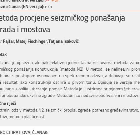
zmi članak (EN verzija):
n/a
toda procjene seizmičkog ponašanja
rada i mostova
r Fajfar,
Matej Fischinger,
Tatjana Isaković
etak
azana je opsežna, ali ipak relativno jednostavna nelinearna metoda za o
mičkog ponašanja konstrukcija (metoda N2). U metodi se nelinearni pro
inira s pristupom osnovanim na spektralnom odzivu, a dobivaju se rela
i rezultati ako konstrukcija oscilira u prvom tonu. Opisuje se verzija m
ulirana u obliku ubrzanje-pomak. Metoda je ilustrirana primjerom četvero
ranobetonske okvirne zgrade. Metodom su nedavno obuhvaćeni i mostovi.
čne riječi
tralni odziv, metoda N2, seizmički propisi, zgrade, potresno građevinarstvo,
ovi, metoda plastičnosti
KO CITIRATI OVAJ ČLANAK: