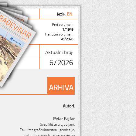
Jezik:
EN
Prvi volumen:
1/1949
Trenutni volumen:
78/2026
Aktualni broj:
6/2026
ARHIVA
Autori:
Petar Fajfar
Sveučilište u Ljubljani,
Fakultet građevinarstva i geodezije,
Institut za konstrukcije, potresno