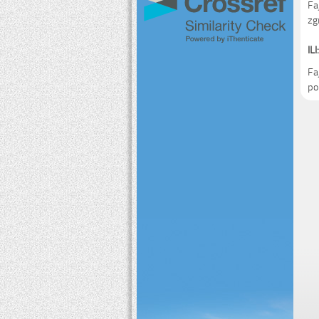
Fa
zg
ILI:
Fa
po