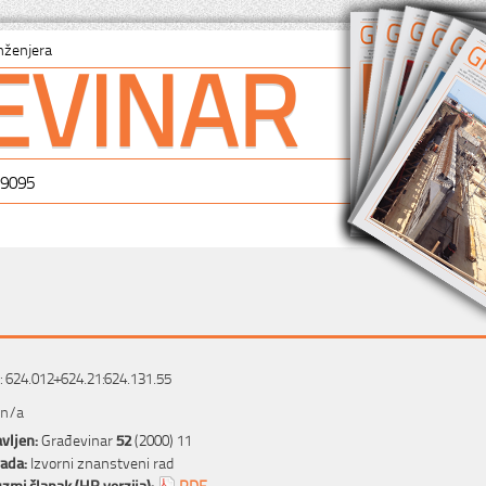
EVINAR
nženjera
-9095
 624.012+624.21:624.131.55
 n/a
vljen:
Građevinar
52
(2000) 11
rada:
Izvorni znanstveni rad
zmi članak (HR verzija):
PDF