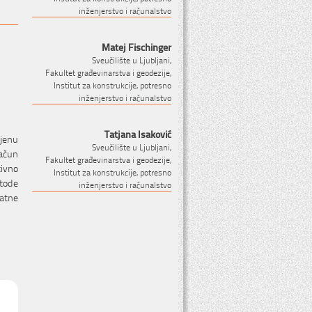
inženjerstvo i računalstvo
Matej Fischinger
Sveučilište u Ljubljani,
Fakultet građevinarstva i geodezije,
Institut za konstrukcije, potresno
inženjerstvo i računalstvo
Tatjana Isaković
cjenu
Sveučilište u Ljubljani,
račun
Fakultet građevinarstva i geodezije,
tivno
Institut za konstrukcije, potresno
etode
inženjerstvo i računalstvo
katne