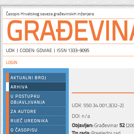
GRAĐEVIN
Časopis Hrvatskog saveza građevinskih inženjera
UDK | CODEN: GDVIAE | ISSN 1333-9095
LOGIN
AKTUALNI BROJ
ARHIVA
U POSTUPKU
OBJAVLJIVANJA
UDK: 550.34.001,3(32-2)
ZA AUTORE
DOI: n/a
RIJEČ UREDNIKA
Objavljen:
Građevinar
52
(20
O ČASOPISU
Tip rada:
Pregledni rad