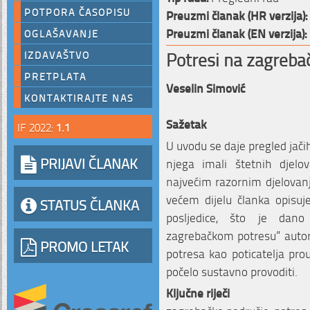
POTPORA ČASOPISU
Preuzmi članak (HR verzija):
Preuzmi članak (EN verzija):
OGLAŠAVANJE
Potresi na zagreb
IZDAVAŠTVO
PRETPLATA
Veselin Simović
KONTAKTIRAJTE NAS
Sažetak
IF 2022:
1.1
U uvodu se daje pregled jačih
PRIJAVI ČLANAK
njega imali štetnih djelo
najvećim razornim djelovan
većem dijelu članka opisuj
STATUS ČLANKA
posljedice, što je dano
zagrebačkom potresu” autora
PROMO LETAK
potresa kao poticatelja pro
počelo sustavno provoditi.
Ključne riječi