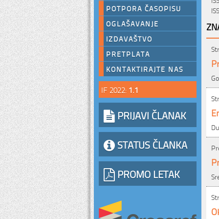
POTPORA ČASOPISU
IS
OGLAŠAVANJE
ZN
IZDAVAŠTVO
St
PRETPLATA
Pr
KONTAKTIRAJTE NAS
Go
IF 2022:
1.1
St
En
PRIJAVI ČLANAK
Du
STATUS ČLANKA
Pr
Pr
PROMO LETAK
Sr
St
Ok