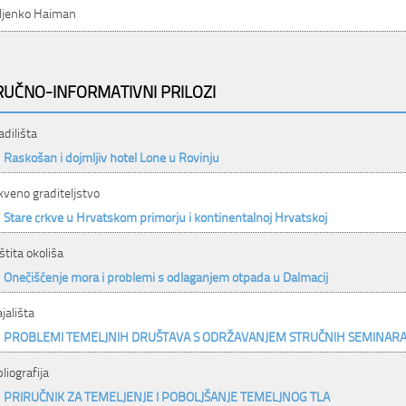
ljenko Haiman
RUČNO-INFORMATIVNI PRILOZI
adilišta
Raskošan i dojmljiv hotel Lone u Rovinju
kveno graditeljstvo
Stare crkve u Hrvatskom primorju i kontinentalnoj Hrvatskoj
štita okoliša
Onečišćenje mora i problemi s odlaganjem otpada u Dalmacij
ajališta
PROBLEMI TEMELJNIH DRUŠTAVA S ODRŽAVANJEM STRUČNIH SEMINAR
bliografija
PRIRUČNIK ZA TEMELJENJE I POBOLJŠANJE TEMELJNOG TLA