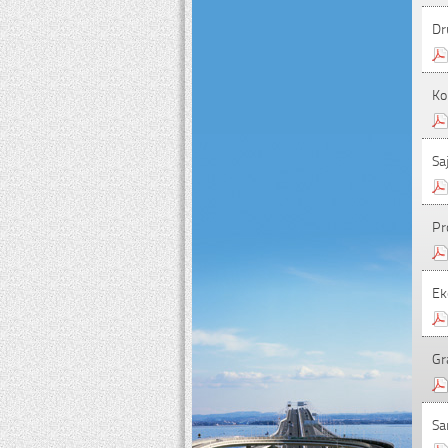
Dr
Ko
Sa
Pr
Ek
Gr
Sa