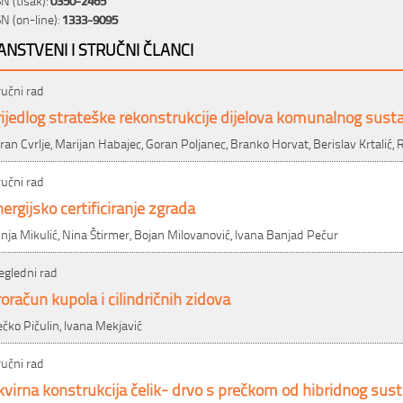
SN (on-line):
1333-9095
ANSTVENI I STRUČNI ČLANCI
ručni rad
ijedlog strateške rekonstrukcije dijelova komunalnog sust
ran Cvrlje, Marijan Habajec, Goran Poljanec, Branko Horvat, Berislav Krtalić,
ručni rad
ergijsko certificiranje zgrada
nja Mikulić, Nina Štirmer, Bojan Milovanović, Ivana Banjad Pečur
egledni rad
oračun kupola i cilindričnih zidova
ečko Pičulin, Ivana Mekjavić
ručni rad
virna konstrukcija čelik- drvo s prečkom od hibridnog sus