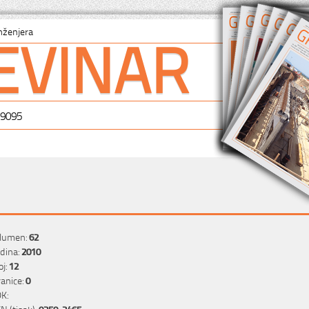
EVINAR
nženjera
-9095
lumen:
62
dina:
2010
oj:
12
ranice:
0
K:
SN (tisak):
0350-2465