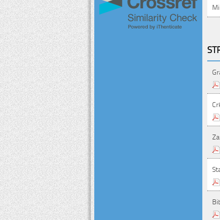
Mi
ST
Gr
Cr
Za
St
Bi