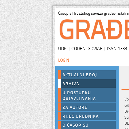
GRAĐ
Časopis Hrvatskog saveza građevinskih i
UDK | CODEN: GDVIAE | ISSN 1333
LOGIN
AKTUALNI BROJ
ARHIVA
U POSTUPKU
OBJAVLJIVANJA
Vo
Go
ZA AUTORE
Br
RIJEČ UREDNIKA
St
UD
O ČASOPISU
IS