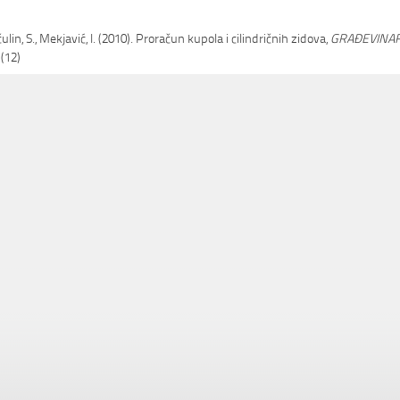
čulin, S., Mekjavić, I. (2010). Proračun kupola i cilindričnih zidova,
GRAĐEVINAR
(12)