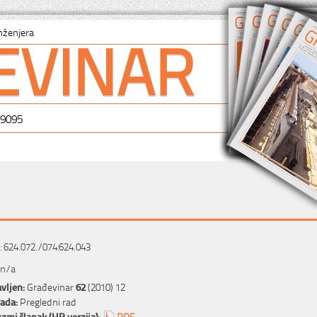
EVINAR
nženjera
-9095
 624.072./074:624.043
 n/a
vljen:
Građevinar
62
(2010) 12
rada:
Pregledni rad
zmi članak (HR verzija):
PDF