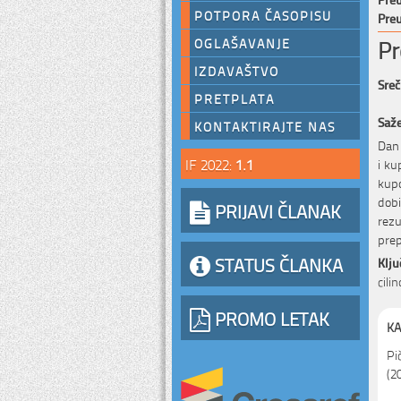
POTPORA ČASOPISU
Preu
Pr
OGLAŠAVANJE
IZDAVAŠTVO
Sreč
PRETPLATA
Saž
KONTAKTIRAJTE NAS
Dan 
IF 2022:
1.1
i ku
kup
dob
PRIJAVI ČLANAK
rez
prep
STATUS ČLANKA
Klju
cili
PROMO LETAK
KA
Pič
(2