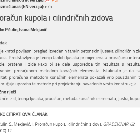
zmi članak (EN verzija):
n/a
oračun kupola i cilindričnih zidova
ko Pičulin,
Ivana Mekjavić
etak
je kratki povijesni pregled izvedenih tankih betonskih ljusaka, cilindričnih z
pola. Predstavljena je teorija tankih ljusaka primijenjena u proračunu intera
ole, prstena i zida kako bi se dala usporedba tih rezultata s rezulta
ivenim proračunom metodom konačnih elemenata. Istaknuto je da s
ultati proračuna metodom konačnih elemenata pokazali vrlo pouzdanim t
oručuje uporaba te metode pri projektiranju navedenih vrsta konstrukcija.
čne riječi
ndrični zid, teorija ljusaka, proračun, metoda konačnih elemenata, ljuska, kupo
KO CITIRATI OVAJ ČLANAK:
ulin, S., Mekjavić, I.: Proračun kupola i cilindričnih zidova,
GRAĐEVINAR, 62
010) 12