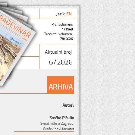
Jezik:
EN
Prvi volumen:
1/1949
Trenutni volumen:
78/2026
Aktualni broj:
6/2026
ARHIVA
Autori:
Srečko Pičulin
Sveučilište u Zagrebu,
Građevinski fakultet