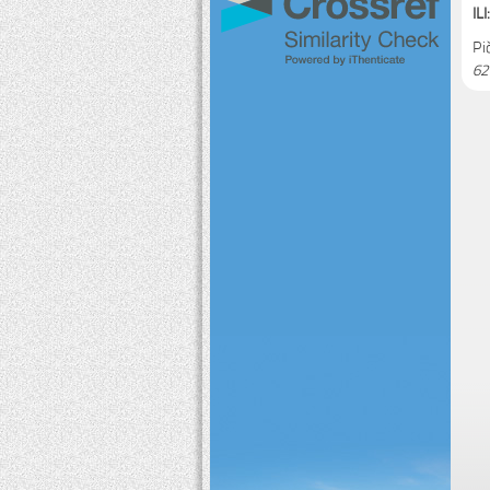
ILI:
Pi
62