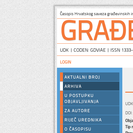
GRAĐ
Časopis Hrvatskog saveza građevinskih i
UDK | CODEN: GDVIAE | ISSN 1333
LOGIN
AKTUALNI BROJ
ARHIVA
U POSTUPKU
OBJAVLJIVANJA
UDK:
ZA AUTORE
DOI:
RIJEČ UREDNIKA
Obja
Tip 
O ČASOPISU
Preu