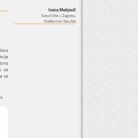
Ivana Mekjavić
Sveučilište u Zagrebu,
Građevinski fakultet
idova
kcije
tima
u se
e se
la