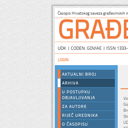
GRAĐ
Časopis Hrvatskog saveza građevinskih i
UDK | CODEN: GDVIAE | ISSN 1333
LOGIN
AKTUALNI BROJ
ARHIVA
U POSTUPKU
OBJAVLJIVANJA
Vo
Go
ZA AUTORE
Br
RIJEČ UREDNIKA
St
UD
O ČASOPISU
IS