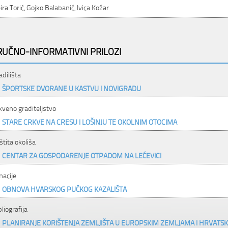
ira Torić, Gojko Balabanić, Ivica Kožar
RUČNO-INFORMATIVNI PRILOZI
adilišta
ŠPORTSKE DVORANE U KASTVU I NOVIGRADU
kveno graditeljstvo
STARE CRKVE NA CRESU I LOŠINJU TE OKOLNIM OTOCIMA
štita okoliša
CENTAR ZA GOSPODARENJE OTPADOM NA LEĆEVICI
nacije
OBNOVA HVARSKOG PUČKOG KAZALIŠTA
bliografija
PLANIRANJE KORIŠTENJA ZEMLJIŠTA U EUROPSKIM ZEMLJAMA I HRVATSK