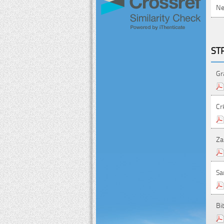
Ne
ST
Gr
Cr
Za
Sa
Bi