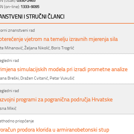
SN (on-line):
1333-9095
ANSTVENI I STRUČNI ČLANCI
vorni znanstveni rad
terećenje vjetrom na temelju izravnih mjerenja sila
te Mihanović, Željana Nikolić, Boris Trogrlić
egledni rad
imjena simulacijskih modela pri izradi prometne analize
ana Breški, Dražen Cvitanić, Petar Vukušić
egledni rad
azvojni programi za pogranična područja Hrvatske
sna Mikić
ethodno priopćenje
oračun prodora klorida u armiranobetonski stup