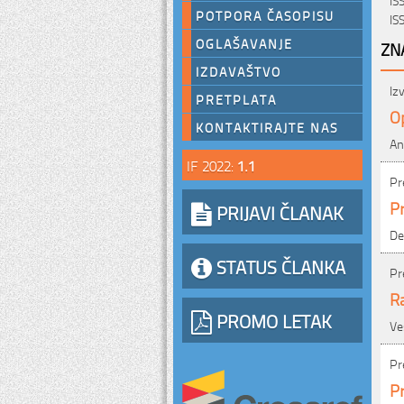
POTPORA ČASOPISU
IS
OGLAŠAVANJE
ZN
IZDAVAŠTVO
Iz
PRETPLATA
Op
KONTAKTIRAJTE NAS
An
IF 2022:
1.1
Pr
Pr
PRIJAVI ČLANAK
De
STATUS ČLANKA
Pr
R
PROMO LETAK
Ve
Pr
Pr