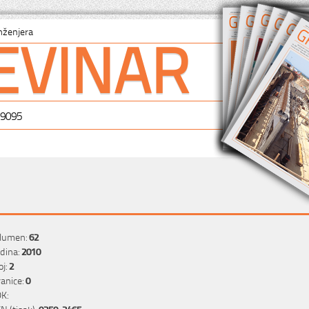
EVINAR
nženjera
-9095
lumen:
62
dina:
2010
oj:
2
ranice:
0
K:
SN (tisak):
0350-2465