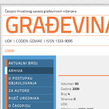
GRAĐEVIN
Časopis Hrvatskog saveza građevinskih inženjera
UDK | CODEN: GDVIAE | ISSN 1333-9095
LOGIN
AKTUALNI BROJ
ARHIVA
U POSTUPKU
OBJAVLJIVANJA
Volumen:
60
Godina:
2008
ZA AUTORE
Broj:
4
RIJEČ UREDNIKA
Stranice:
0
UDK:
O ČASOPISU
ISSN (tisak):
0350-2465