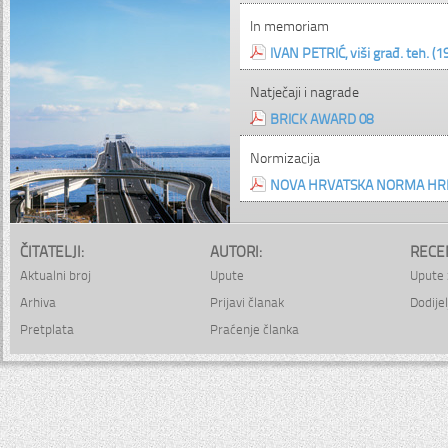
In memoriam
IVAN PETRIĆ, viši građ. teh. (1
Natječaji i nagrade
BRICK AWARD 08
Normizacija
NOVA HRVATSKA NORMA HRN
ČITATELJI:
AUTORI:
RECE
Aktualni broj
Upute
Upute 
Arhiva
Prijavi članak
Dodijel
Pretplata
Praćenje članka