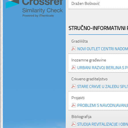
Dražen Bošković
STRUČNO-INFORMATIVNI P
Gradilišta
NOVI OUTLET CENTRI NADO
Inozemne građevine
URBANI RAZVOJ BERLINA S 
Crkveno graditeljstvo
STARE CRKVE U ZALEĐU SPLIT
Projekti
PROBLEMI S NAVODNJAVANJ
Bibliografija
STUDIJA REVITALIZACIJE I 