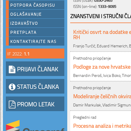
POTPORA ČASOPISU
ISSN (on-line):
1333-9095
OGLAŠAVANJE
ZNANSTVENI I STRUČNI ČL
IZDAVAŠTVO
Kritički osvrt na dodatk
PRETPLATA
RH
KONTAKTIRAJTE NAS
Franjo Turčić, Eduard Hemerich, B
IF 2022:
1.1
Prethodno priopćenje
Podloge za nove hrvatske
PRIJAVI ČLANAK
Bernardin Peroš, Ivica Boko, Tih
STATUS ČLANKA
Prethodno priopćenje
Modeliranje čeličnih okvi
PROMO LETAK
Damir Markulak, Vladimir Sigmund
Pregledni rad
Procesna analiza i metrik