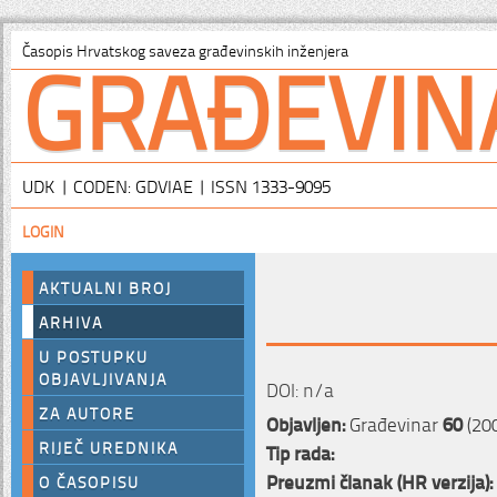
GRAĐEVIN
Časopis Hrvatskog saveza građevinskih inženjera
UDK | CODEN: GDVIAE | ISSN 1333-9095
LOGIN
AKTUALNI BROJ
ARHIVA
U POSTUPKU
OBJAVLJIVANJA
DOI: n/a
ZA AUTORE
Objavljen:
Građevinar
60
(200
RIJEČ UREDNIKA
Tip rada:
Preuzmi članak (HR verzija):
O ČASOPISU