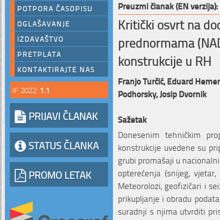
Preuzmi članak (EN verzija):
POTPORA ČASOPISU
Kritički osvrt na d
OGLAŠAVANJE
prednormama (NAD)
IZDAVAŠTVO
PRETPLATA
konstrukcije u RH
KONTAKTIRAJTE NAS
Franjo Turčić,
Eduard Hemer
IF 2022:
1.1
Podhorsky,
Josip Dvornik
PRIJAVI ČLANAK
Sažetak
Donesenim tehničkim prop
STATUS ČLANKA
konstrukcije uvedene su pr
grubi promašaji u naciona
opterećenja (snijeg, vjetar,
PROMO LETAK
Meteorolozi, geofizičari i se
prikupljanje i obradu podata
suradnji s njima utvrditi pr