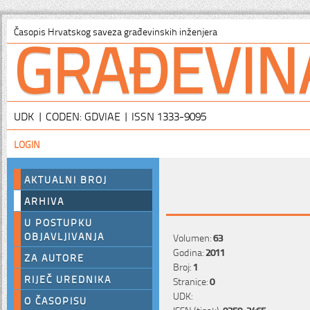
GRAĐEVIN
Časopis Hrvatskog saveza građevinskih inženjera
UDK | CODEN: GDVIAE | ISSN 1333-9095
LOGIN
AKTUALNI BROJ
ARHIVA
U POSTUPKU
OBJAVLJIVANJA
Volumen:
63
Godina:
2011
ZA AUTORE
Broj:
1
RIJEČ UREDNIKA
Stranice:
0
UDK:
O ČASOPISU
ISSN (tisak):
0350-2465