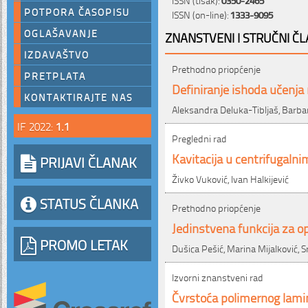
POTPORA ČASOPISU
ISSN (on-line):
1333-9095
OGLAŠAVANJE
ZNANSTVENI I STRUČNI ČL
IZDAVAŠTVO
Prethodno priopćenje
PRETPLATA
Definiranje ishoda učenja 
KONTAKTIRAJTE NAS
Aleksandra Deluka-Tibljaš, Barba
IF 2022:
1.1
Pregledni rad
Kavitacija u centrifugaln
PRIJAVI ČLANAK
Živko Vuković, Ivan Halkijević
STATUS ČLANKA
Prethodno priopćenje
Jedinstvena funkcija za o
PROMO LETAK
Dušica Pešić, Marina Mijalković, S
Izvorni znanstveni rad
Čvrstoća polimernog lami