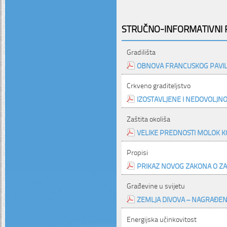
STRUČNO-INFORMATIVNI P
Gradilišta
OBNOVA FRANCUSKOG PAVIL
Crkveno graditeljstvo
IZOSTAVLJENE I NEDOVOLJN
Zaštita okoliša
VELIKE PREDNOSTI MOLOK K
Propisi
PRIKAZ NOVOG ZAKONA O ZA
Građevine u svijetu
ZEMLJA DIVOVA – NAGRAĐEN
Energijska učinkovitost