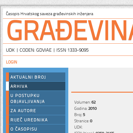
GRAĐEVIN
Časopis Hrvatskog saveza građevinskih inženjera
UDK | CODEN: GDVIAE | ISSN 1333-9095
LOGIN
AKTUALNI BROJ
ARHIVA
U POSTUPKU
OBJAVLJIVANJA
Volumen:
62
Godina:
2010
ZA AUTORE
Broj:
5
RIJEČ UREDNIKA
Stranice:
0
UDK:
O ČASOPISU
ISSN (tisak):
0350-2465