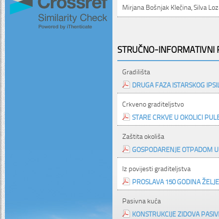
Mirjana Bošnjak Klečina, Silva Loz
STRUČNO-INFORMATIVNI P
Gradilišta
DRUGA FAZA ISTARSKOG IPS
Crkveno graditeljstvo
STARE CRKVE U OKOLICI PULE 
Zaštita okoliša
GOSPODARENJE OTPADOM U 
Iz povijesti graditeljstva
PROSLAVA 150 GODINA ŽELJ
Pasivna kuća
KONSTRUKCIJE ZIDOVA PASI