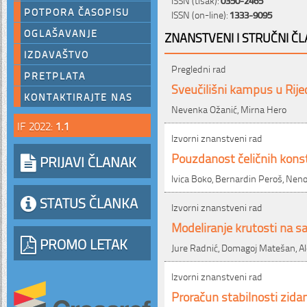
POTPORA ČASOPISU
ISSN (on-line):
1333-9095
OGLAŠAVANJE
ZNANSTVENI I STRUČNI ČL
IZDAVAŠTVO
Pregledni rad
PRETPLATA
Sveučilišni kampus u Rije
KONTAKTIRAJTE NAS
Nevenka Ožanić, Mirna Hero
IF 2022:
1.1
Izvorni znanstveni rad
Pouzdanost čeličnih konst
PRIJAVI ČLANAK
Ivica Boko, Bernardin Peroš, Neno
STATUS ČLANKA
Izvorni znanstveni rad
Modeliranje krutosti na s
PROMO LETAK
Jure Radnić, Domagoj Matešan, A
Izvorni znanstveni rad
Proračun stabilnosti zidan