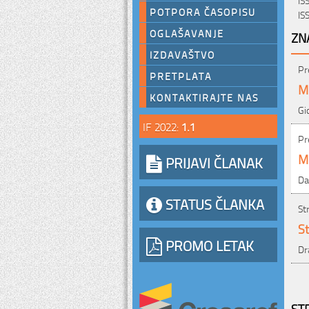
POTPORA ČASOPISU
IS
OGLAŠAVANJE
ZN
IZDAVAŠTVO
Pr
PRETPLATA
M
KONTAKTIRAJTE NAS
Gi
IF 2022:
1.1
Pr
M
PRIJAVI ČLANAK
Da
STATUS ČLANKA
St
St
PROMO LETAK
Dr
ST