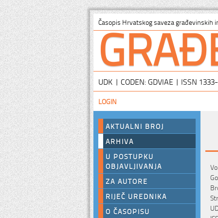
GRAĐ
Časopis Hrvatskog saveza građevinskih i
UDK | CODEN: GDVIAE | ISSN 1333
LOGIN
AKTUALNI BROJ
ARHIVA
U POSTUPKU
OBJAVLJIVANJA
Vo
Go
ZA AUTORE
Br
RIJEČ UREDNIKA
St
UD
O ČASOPISU
IS