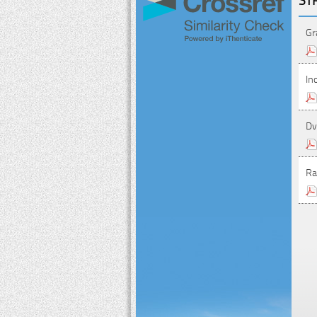
Gr
In
Dvo
Ra