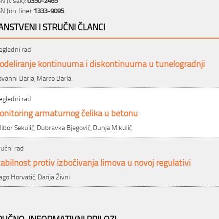
SN (on-line):
1333-9095
ANSTVENI I STRUČNI ČLANCI
egledni rad
odeliranje kontinuuma i diskontinuuma u tunelogradnji
ovanni Barla, Marco Barla
egledni rad
onitoring armaturnog čelika u betonu
libor Sekulić, Dubravka Bjegović, Dunja Mikulić
ručni rad
abilnost protiv izbočivanja limova u novoj regulativi
ago Horvatić, Darija Živni
RUČNO-INFORMATIVNI PRILOZI