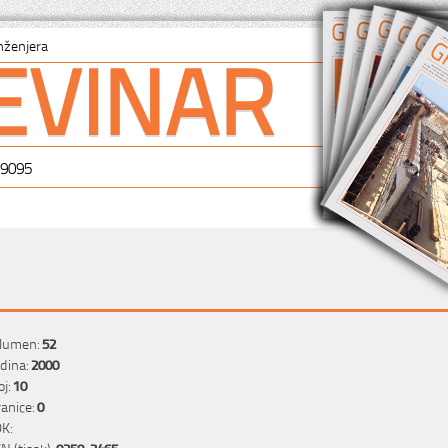
EVINAR
nženjera
-9095
lumen:
52
dina:
2000
oj:
10
ranice:
0
K:
SN (tisak):
0350-2465