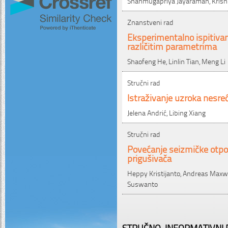
Shanmugapriya Jayaraman, Kris
Znanstveni rad
Eksperimentalno ispitivan
različitim parametrima
Shaofeng He, Linlin Tian, Meng Li
Stručni rad
Istraživanje uzroka nesre
Jelena Andrić, Libing Xiang
Stručni rad
Povećanje seizmičke otpo
prigušivača
Heppy Kristijanto, Andreas Max
Suswanto
STRUČNO-INFORMATIVNI P