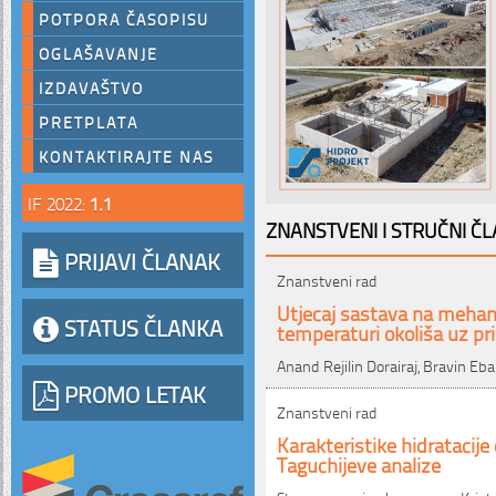
POTPORA ČASOPISU
OGLAŠAVANJE
IZDAVAŠTVO
PRETPLATA
KONTAKTIRAJTE NAS
IF 2022:
1.1
ZNANSTVENI I STRUČNI ČL
PRIJAVI ČLANAK
Znanstveni rad
Utjecaj sastava na mehani
STATUS ČLANKA
temperaturi okoliša uz pr
Anand Rejilin Dorairaj, Bravin E
PROMO LETAK
Znanstveni rad
Karakteristike hidrataci
Taguchijeve analize