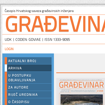
GRAĐEVIN
Časopis Hrvatskog saveza građevinskih inženjera
UDK | CODEN: GDVIAE | ISSN 1333-9095
LOGIN
AKTUALNI BROJ
ARHIVA
U POSTUPKU
OBJAVLJIVANJA
ZA AUTORE
RIJEČ UREDNIKA
O ČASOPISU