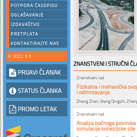
POTPORA ČASOPISU
OGLAŠAVANJE
IZDAVAŠTVO
PRETPLATA
KONTAKTIRAJTE NAS
IF 2022:
1.1
ZNANSTVENI I STRUČNI ČL
PRIJAVI ČLANAK
Znanstveni rad
Fizikalna i mehanička svo
STATUS ČLANKA
i odmrzavanja
Zhang Zhen, Wang Qingzhi, Zhang
PROMO LETAK
Znanstveni rad
Analiza bočnoga posmika 
simulacije kohezijske sile