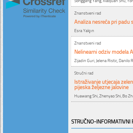
Songgang Yang, Xiaojuan Shu, Yo
Znanstveni rad
Analiza nesreća pri padu s
Esra Yalçın
Znanstveni rad
Nelinearni odziv modela A
Zijadin Guri, Jelena Ristic, Danilo R
Stručni rad
Istraživanje utjecaja zele
pijeska željezne jalovine
Huawang Shi, Zhenyao Shi, Bo Zh
STRUČNO-INFORMATIVNI P