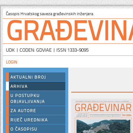
GRAĐEVIN
Časopis Hrvatskog saveza građevinskih inženjera
UDK | CODEN: GDVIAE | ISSN 1333-9095
LOGIN
AKTUALNI BROJ
ARHIVA
U POSTUPKU
OBJAVLJIVANJA
ZA AUTORE
RIJEČ UREDNIKA
O ČASOPISU