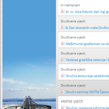
In memoriam
dr. sc. Ivica Kolund, dipl. ing. g
Društvene vijesti
8. Dan otvorenih vrata Društv
Društvene vijesti
Međimurski građevinari na s
Društvene vijesti
Obilazak gradilišta retencije i
Društvene vijesti
Stručna ekskurzija varaždinsk
Društvene vijesti
Stručni seminar DGITM Čakov
KRATKE VIJESTI
Stručne i poslovne informacije