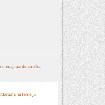
G uređajima: dinamička
altbetona na temelju