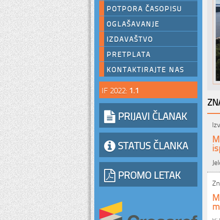
POTPORA ČASOPISU
OGLAŠAVANJE
IZDAVAŠTVO
PRETPLATA
KONTAKTIRAJTE NAS
IF 2022:
1.1
ZN
PRIJAVI ČLANAK
Iz
M
STATUS ČLANKA
is
Je
PROMO LETAK
Zn
Mo
m