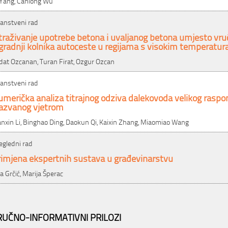
 Yang, Canlong Wu
anstveni rad
traživanje upotrebe betona i uvaljanog betona umjesto vr
gradnji kolnika autoceste u regijama s visokim temperatu
dat Ozcanan, Turan Firat, Ozgur Ozcan
anstveni rad
merička analiza titrajnog odziva dalekovoda velikog raspo
zazvanog vjetrom
anxin Li, Binghao Ding, Daokun Qi, Kaixin Zhang, Miaomiao Wang
egledni rad
rimjena ekspertnih sustava u građevinarstvu
a Grčić, Marija Šperac
RUČNO-INFORMATIVNI PRILOZI