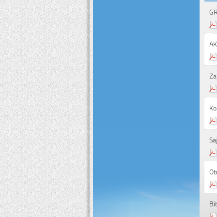
GR
A
Za
Ko
Sa
Ob
Bi