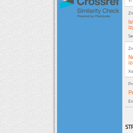
Yi
Zn
Is
iz
Se
Zn
Nu
i
Xi
Pr
P
En
ST