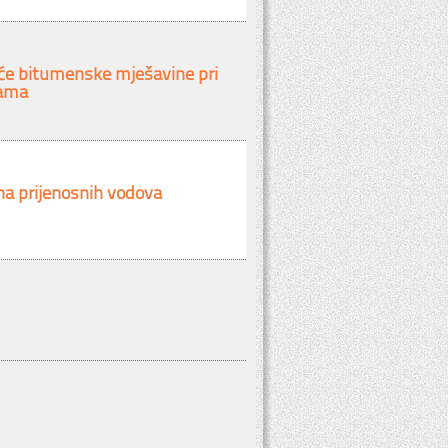
uće bitumenske mješavine pri
rama
na prijenosnih vodova