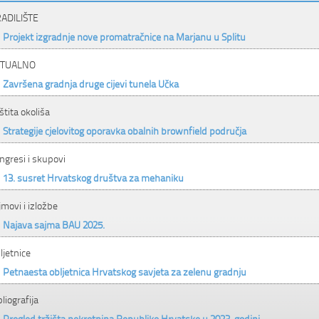
ADILIŠTE
Projekt izgradnje nove promatračnice na Marjanu u Splitu
KTUALNO
Završena gradnja druge cijevi tunela Učka
štita okoliša
Strategije cjelovitog oporavka obalnih brownfield područja
ngresi i skupovi
13. susret Hrvatskog društva za mehaniku
jmovi i izložbe
Najava sajma BAU 2025.
ljetnice
Petnaesta obljetnica Hrvatskog savjeta za zelenu gradnju
bliografija
Pregled tržišta nekretnina Republike Hrvatske u 2023. godini