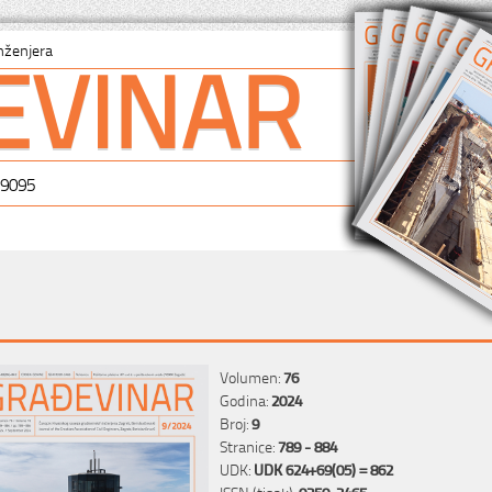
EVINAR
nženjera
-9095
Volumen:
76
Godina:
2024
Broj:
9
Stranice:
789 - 884
UDK:
UDK 624+69(05) = 862
ISSN (tisak):
0350-2465