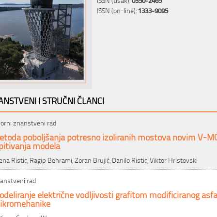
ISSN (on-line):
1333-9095
ANSTVENI I STRUČNI ČLANCI
vorni znanstveni rad
etoda poboljšanja potresno izoliranih mostova novim V-M
pitivanja modela
lena Ristic, Ragip Behrami, Zoran Brujić, Danilo Ristic, Viktor Hristovski
anstveni rad
deliranje električne vodljivosti grafitom modificiranog asf
ikromehanike