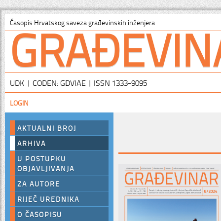
GRAĐEVIN
Časopis Hrvatskog saveza građevinskih inženjera
UDK | CODEN: GDVIAE | ISSN 1333-9095
LOGIN
AKTUALNI BROJ
ARHIVA
U POSTUPKU
OBJAVLJIVANJA
ZA AUTORE
RIJEČ UREDNIKA
O ČASOPISU