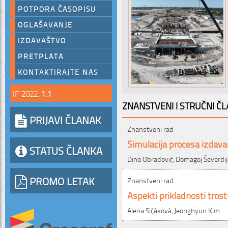
POTPORA ČASOPISU
OGLAŠAVANJE
IZDAVAŠTVO
PRETPLATA
KONTAKTIRAJTE NAS
IF 2022:
1.1
ZNANSTVENI I STRUČNI ČL
PRIJAVI ČLANAK
Znanstveni rad
Simulacija procesa izdav
STATUS ČLANKA
Dino Obradović, Domagoj Ševerdij
PROMO LETAK
Znanstveni rad
Aspekti prikladnosti tro
Alena Sičáková, Jeonghyun Kim