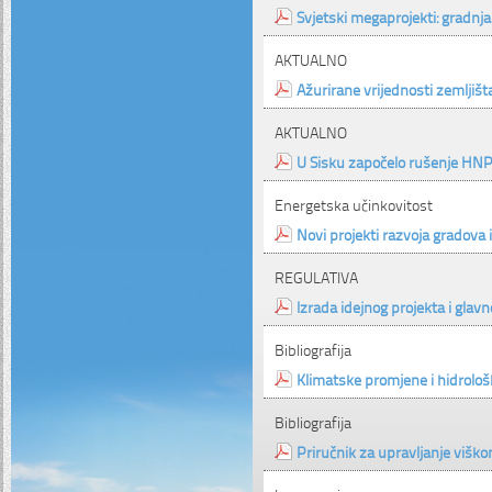
Svjetski megaprojekti: gradnj
AKTUALNO
Ažurirane vrijednosti zemljišt
AKTUALNO
U Sisku započelo rušenje HNP
Energetska učinkovitost
Novi projekti razvoja gradova i
REGULATIVA
Izrada idejnog projekta i gla
Bibliografija
Klimatske promjene i hidrološ
Bibliografija
Priručnik za upravljanje višk