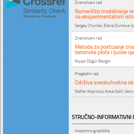
Znanstveni rad
Numeričko modeliranje rep
na eksperimentalnim istr
Sergey Churilov, Elena Dumova-
Znanstveni rad
Metoda za postizanje znač
betonske ploče i ljuske o
Niyazi Özgür Bezgin
Pregledni rad
Održiva sveobuhvatna obno
Stefan Koprivica, Kosa Golić, Vesn
STRUČNO-INFORMATIVNI P
Inozemno gradilište