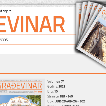
EVINAR
nženjera
-9095
Volumen:
74
Godina:
2022
Broj:
10
Stranice:
829 - 940
UDK:
UDK 624+69(05) = 862
ISSN (tisak):
0350-2465