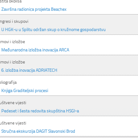
štita okoliša
Završna radionica projekta Beachex
ngresi i skupovi
U HGK-u u Splitu održan skup o kružnome gospodarstvu
jmovi i izložbe
Međunarodna izložba inovacija ARCA
jmovi i izložbe
6. izložba inovacija ADRIATECH
bliografija
Knjiga Graditeljski procesi
uštvene vijesti
Pedeset i šesta redovita skupština HSGI-a
uštvene vijesti
Stručna ekskurzija DAGIT Slavonski Brod