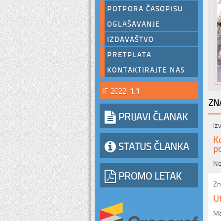
POTPORA ČASOPISU
OGLAŠAVANJE
IZDAVAŠTVO
PRETPLATA
KONTAKTIRAJTE NAS
IF 2022:
1.1
ZN
PRIJAVI ČLANAK
Iz
Ko
STATUS ČLANKA
po
Ne
PROMO LETAK
Zn
Ut
Ma