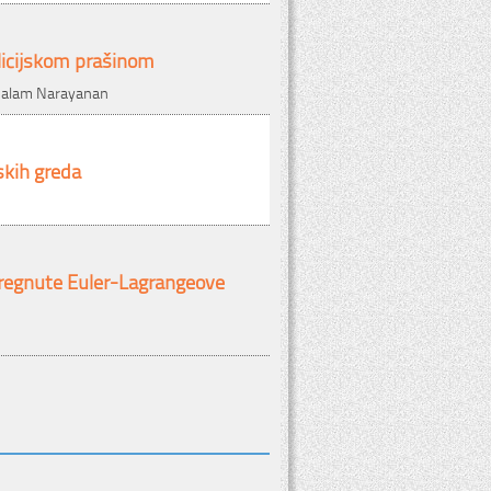
licijskom prašinom
halam Narayanan
skih greda
pregnute Euler-Lagrangeove