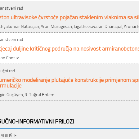
anstveni rad
ton ultravisoke čvrstoće pojačan staklenim vlaknima sa si
thyakumar Natarajan, Arun Murugesan, Jagatheeswaran Dhanapal, Arunac
anstveni rad
jecaj duljine kritičnog područja na nosivost armiranobeton
nan Cansız
ručni rad
umeričko modeliranje plutajuće konstrukcije primjenom s
rmulacije
gin Gücüyen, R. Tuğrul Erdem
RUČNO-INFORMATIVNI PRILOZI
ADILIŠTE