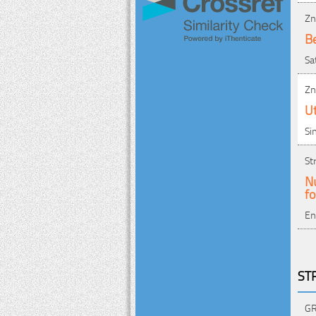
Zn
Be
Sa
Zn
Ut
Si
St
N
fo
En
ST
GR