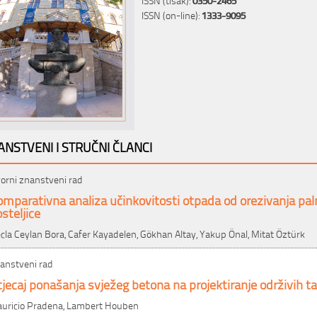
ISSN (on-line):
1333-9095
ANSTVENI I STRUČNI ČLANCI
vorni znanstveni rad
mparativna analiza učinkovitosti otpada od orezivanja palmi
steljice
cla Ceylan Bora, Cafer Kayadelen, Gökhan Altay, Yakup Önal, Mitat Öztürk
anstveni rad
jecaj ponašanja svježeg betona na projektiranje održivih t
uricio Pradena, Lambert Houben