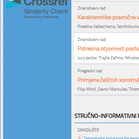
Znanstveni rad
Karakteristike posmične v
Preetha Vellaichamy, Senthilkum
Znanstveni rad
Potresna otpornost posto
Jurij Jančar, Trajče Zafirov, Miros
Pregledni rad
Primjena čeličnih konstru
Filip Mihić, Damir Markulak, Tiho
STRUČNO-INFORMATIVNI P
GRADILIŠTE
Tehnologija armiranja tla geos