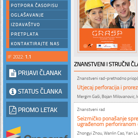
POTPORA ČASOPISU
OGLAŠAVANJE
IZDAVAŠTVO
PRETPLATA
KONTAKTIRAJTE NAS
IF 2022:
1.1
ZNANSTVENI I STRUČNI ČL
PRIJAVI ČLANAK
Znanstveni rad-prethodno priop
Utjecaj perforacija i pror
STATUS ČLANKA
Mergim Gaši, Bojan Milovanovic, 
PROMO LETAK
Znanstveni rad
Seizmičko ponašanje spre
ugrađenom perforiranom 
Zhongyi Zhou, Wanlin Cao, Yan Liu