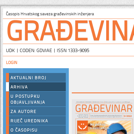
GRAĐEVIN
Časopis Hrvatskog saveza građevinskih inženjera
UDK | CODEN: GDVIAE | ISSN 1333-9095
LOGIN
AKTUALNI BROJ
ARHIVA
U POSTUPKU
OBJAVLJIVANJA
ZA AUTORE
RIJEČ UREDNIKA
O ČASOPISU