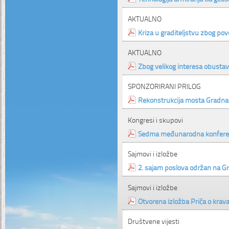
AKTUALNO
Kriza u graditeljstvu zbog pov
AKTUALNO
Zbog velikog interesa obustav
SPONZORIRANI PRILOG
Rekonstrukcija mosta Gradna 
Kongresi i skupovi
Sedma međunarodna konferencij
Sajmovi i izložbe
2. sajam poslova održan na G
Sajmovi i izložbe
Otvorena izložba Priča o krava
Društvene vijesti