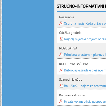
STRUČNO-INFORMATIVNI P
Reagiranje
Osvrt na napis: Kada država o
Održiva gradnja
Najbolji svjetski projekti održ
REGULATIVA
Primjena prostornih planova i
KULTURNA BAŠTINA
Dubrovački gradski pješački 
Sajmovi i izložbe
Bau 2019. – sajam za arhitektu
Kongresi i skupovi
Hrvatsko-austrijski gospodar