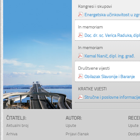
Kongresi i skupovi
Energetska učinkovitost u zgr
In memoriam
Doc. dr. sc. Verica Raduka, dipl
In memoriam
Kemal Nanić, dipl. ing. građ.
Društvene vijesti
Obilazak Slavonije i Baranje
KRATKE VIJESTI
Stručne i poslovne informacije
ČITATELJI:
AUTORI:
RECE
Aktualni broj
Upute
Upute 
Arhiva
Prijavi članak
Dodijel