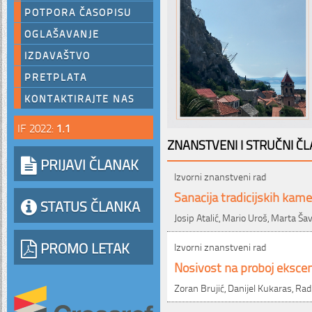
POTPORA ČASOPISU
OGLAŠAVANJE
IZDAVAŠTVO
PRETPLATA
KONTAKTIRAJTE NAS
IF 2022:
1.1
ZNANSTVENI I STRUČNI ČL
PRIJAVI ČLANAK
Izvorni znanstveni rad
Sanacija tradicijskih ka
STATUS ČLANKA
Josip Atalić, Mario Uroš, Marta Š
PROMO LETAK
Izvorni znanstveni rad
Nosivost na proboj eksce
Zoran Brujić, Danijel Kukaras, Rad