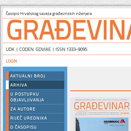
GRAĐEVIN
Časopis Hrvatskog saveza građevinskih inženjera
UDK | CODEN: GDVIAE | ISSN 1333-9095
LOGIN
AKTUALNI BROJ
ARHIVA
U POSTUPKU
OBJAVLJIVANJA
ZA AUTORE
RIJEČ UREDNIKA
O ČASOPISU