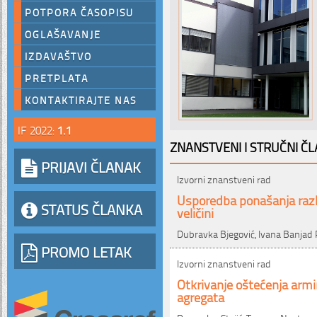
POTPORA ČASOPISU
OGLAŠAVANJE
IZDAVAŠTVO
PRETPLATA
KONTAKTIRAJTE NAS
IF 2022:
1.1
ZNANSTVENI I STRUČNI ČL
PRIJAVI ČLANAK
Izvorni znanstveni rad
Usporedba ponašanja razli
STATUS ČLANKA
veličini
Dubravka Bjegović, Ivana Banjad P
PROMO LETAK
Izvorni znanstveni rad
Otkrivanje oštećenja arm
agregata