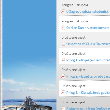
Kongresi i skupovi
U Zagrebu održan studentski
Kongresi i skupovi
Održan Dan hrvatske komore 
Društvene vijesti
Skupština HSGI-a u Slavons
Društvene vijesti
Prilog 1. – Izvješće o radu pr
Društvene vijesti
Prilog 2. – Izvještaj o radu ča
Društvene vijesti
Prilog 3. – Obrazloženje godi
Društvene vijesti
Redovita skupština Društva g