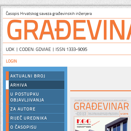
GRAĐEVIN
Časopis Hrvatskog saveza građevinskih inženjera
UDK | CODEN: GDVIAE | ISSN 1333-9095
LOGIN
AKTUALNI BROJ
ARHIVA
U POSTUPKU
OBJAVLJIVANJA
ZA AUTORE
RIJEČ UREDNIKA
O ČASOPISU