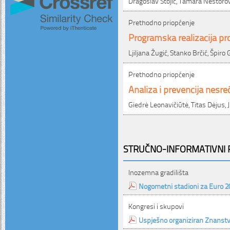
Dragoslav Stojić, Tamara Nestorov
Prethodno priopćenje
Programska realizacija pro
Ljiljana Žugić, Stanko Brčić, Špiro
Prethodno priopćenje
Analiza i prevencija nesre
Giedrė Leonavičiūtė, Titas Dėjus, 
STRUČNO-INFORMATIVNI P
Inozemna gradilišta
Nogometni stadioni za Euro 2
Kongresi i skupovi
Uspješno organiziran Znanst