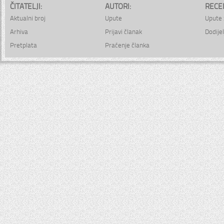
ČITATELJI:
AUTORI:
RECE
Aktualni broj
Upute
Upute 
Arhiva
Prijavi članak
Dodijel
Pretplata
Praćenje članka