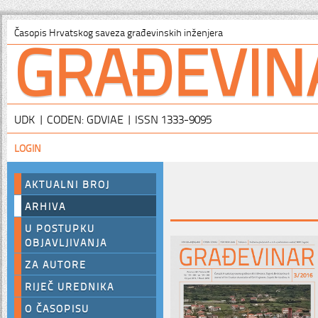
GRAĐEVIN
Časopis Hrvatskog saveza građevinskih inženjera
UDK | CODEN: GDVIAE | ISSN 1333-9095
LOGIN
AKTUALNI BROJ
ARHIVA
U POSTUPKU
OBJAVLJIVANJA
ZA AUTORE
RIJEČ UREDNIKA
O ČASOPISU