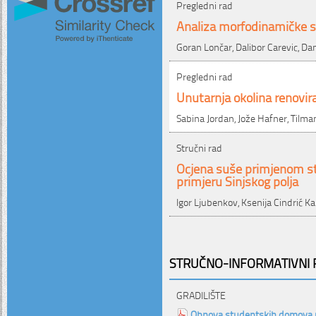
Pregledni rad
Analiza morfodinamičke st
Goran Lončar, Dalibor Carevic, Dam
Pregledni rad
Unutarnja okolina renovir
Sabina Jordan, Jože Hafner, Tilm
Stručni rad
Ocjena suše primjenom sta
primjeru Sinjskog polja
Igor Ljubenkov, Ksenija Cindrić Ka
STRUČNO-INFORMATIVNI P
GRADILIŠTE
Obnova studentskih domova 