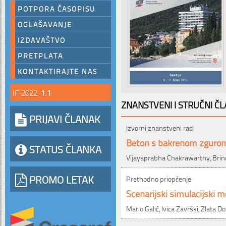
POTPORA ČASOPISU
OGLAŠAVANJE
IZDAVAŠTVO
PRETPLATA
KONTAKTIRAJTE NAS
IF 2022:
1.1
ZNANSTVENI I STRUČNI ČL
PRIJAVI ČLANAK
Izvorni znanstveni rad
Beton s bakrenom zgurom 
STATUS ČLANKA
Vijayaprabha Chakrawarthy, Bri
PROMO LETAK
Prethodno priopćenje
Scenarijski simulacijski m
Mario Galić, Ivica Završki, Zlata 