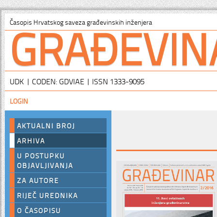
GRAĐEVIN
Časopis Hrvatskog saveza građevinskih inženjera
UDK | CODEN: GDVIAE | ISSN 1333-9095
LOGIN
AKTUALNI BROJ
ARHIVA
U POSTUPKU
OBJAVLJIVANJA
ZA AUTORE
RIJEČ UREDNIKA
O ČASOPISU