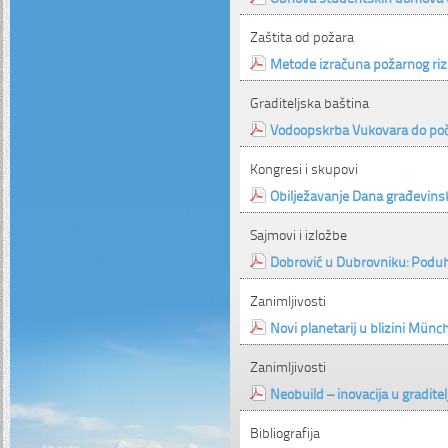
Zaštita od požara
Metode izračuna požarnog riz
Graditeljska baština
Vodoopskrba Vukovara do poče
Kongresi i skupovi
Obilježavanje Dana građevins
Sajmovi i izložbe
Dobrović u Dubrovniku: Podu
Zanimljivosti
Novi planetarij u blizini Mün
Zanimljivosti
Neobuild – inovacija u gradite
Bibliografija