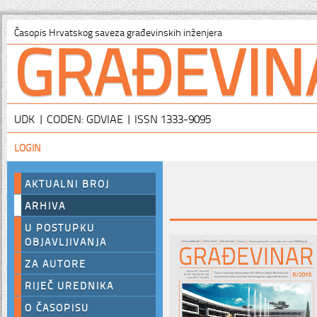
GRAĐEVIN
Časopis Hrvatskog saveza građevinskih inženjera
UDK | CODEN: GDVIAE | ISSN 1333-9095
LOGIN
AKTUALNI BROJ
ARHIVA
U POSTUPKU
OBJAVLJIVANJA
ZA AUTORE
RIJEČ UREDNIKA
O ČASOPISU