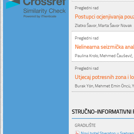
Pregledni rad
Postupci ocjenjivanja po
Zlatko Šavor, Marta Šavor Novak
Pregledni rad
Nelinearna seizmička anal
Paulina Krolo, Mehmed Čaušević,
Pregledni rad
Utjecaj potresnih zona i l
Burak Yön, Mehmet Emin Öncü, Y
STRUČNO-INFORMATIVNI P
GRADILIŠTE
Novi hotel Sheraton u Srebre