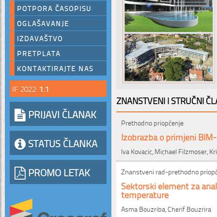
POTPORA ČASOPISU
OGLAŠAVANJE
IZDAVAŠTVO
PRETPLATA
KONTAKTIRAJTE NAS
IF 2022:
1.1
ZNANSTVENI I STRUČNI ČL
PRIJAVI ČLANAK
Prethodno priopćenje
Izobrazba o primjeni BIM-
STATUS ČLANKA
Iva Kovacic, Michael Filzmoser, K
PROMO LETAK
Znanstveni rad-prethodno priop
Sektorski element za anali
temperature
Asma Bouzriba, Cherif Bouzrira