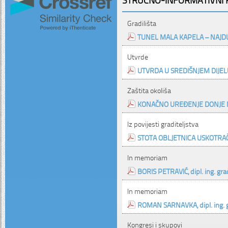
Gradilišta
TUNEL MALA KAPELA – NAJD
Utvrde
UTVRDA U SREDIŠNJEM DIJEL
Zaštita okoliša
KONAČNO UREĐENJE DONJE
Iz povijesti graditeljstva
STOTA OBLJETNICA USKOTRAČ
In memoriam
BORIS PETRAVIĆ, dipl. ing. građ
In memoriam
ROMAN SARNAVKA, dipl. ing. gr
Kongresi i skupovi