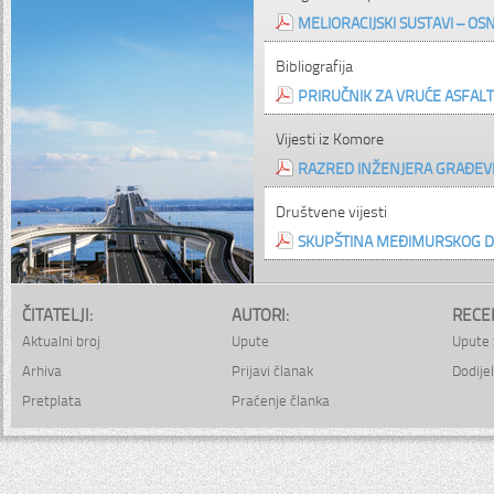
MELIORACIJSKI SUSTAVI – O
Bibliografija
PRIRUČNIK ZA VRUĆE ASFAL
Vijesti iz Komore
RAZRED INŽENJERA GRAĐEVI
Društvene vijesti
SKUPŠTINA MEĐIMURSKOG DR
ČITATELJI:
AUTORI:
RECE
Aktualni broj
Upute
Upute 
Arhiva
Prijavi članak
Dodijel
Pretplata
Praćenje članka