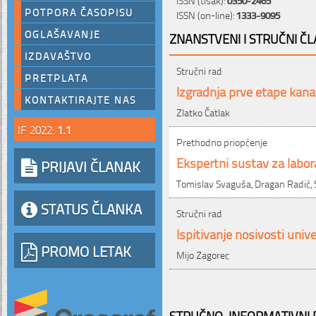
POTPORA ČASOPISU
ISSN (on-line):
1333-9095
OGLAŠAVANJE
ZNANSTVENI I STRUČNI ČL
IZDAVAŠTVO
Stručni rad
PRETPLATA
Izgradnja prve etape kanal
KONTAKTIRAJTE NAS
Zlatko Čatlak
IF 2022:
1.1
Prethodno priopćenje
Ekspertni sustav za labora
PRIJAVI ČLANAK
Tomislav Svaguša, Dragan Radić, 
STATUS ČLANKA
Stručni rad
Ispitivanje nosivosti univ
PROMO LETAK
Mijo Zagorec
STRUČNO-INFORMATIVNI P