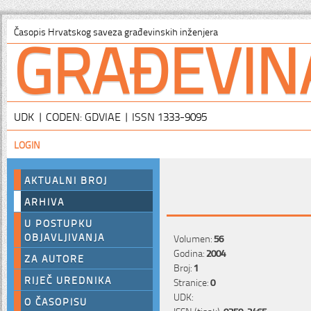
GRAĐEVIN
Časopis Hrvatskog saveza građevinskih inženjera
UDK | CODEN: GDVIAE | ISSN 1333-9095
LOGIN
AKTUALNI BROJ
ARHIVA
U POSTUPKU
OBJAVLJIVANJA
Volumen:
56
Godina:
2004
ZA AUTORE
Broj:
1
RIJEČ UREDNIKA
Stranice:
0
UDK:
O ČASOPISU
ISSN (tisak):
0350-2465