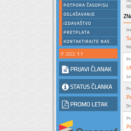
POTPORA ČASOPISU
IS
OGLAŠAVANJE
ZN
IZDAVAŠTVO
Iz
PRETPLATA
Sv
KONTAKTIRAJTE NAS
Ma
IF 2022:
1.1
Pr
Ut
PRIJAVI ČLANAK
Ju
STATUS ČLANKA
Pr
Pr
PROMO LETAK
Dr
Pr
Pr