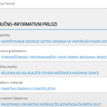
ana Tomičić
RUČNO-INFORMATIVNI PRILOZI
adilišta
ISKORIŠTAVANJE ENERGIJE VJETRA I GRADNJA VE VRATARUŠA POKRAJ SE
kveno graditeljstvo
STAROKRŠĆANSKE I PREDROMANIČKE CRKVE IZMEĐU BIOGRADA I BENK
štita okoliša
REGIONALNO ODLAGALIŠTE OTPADA MOŠĆANICA NADOMAK ZENICE
ađevni materijali
PAMETNA GRADIVA U GRADITELJSTVU
 hrvatskih željeznica
PROSTORNO I PROMETNO RJEŠENJE ŽELJEZNIČKOGA ČVORIŠTA SPLIT