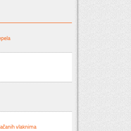
epela
ojačanih vlaknima