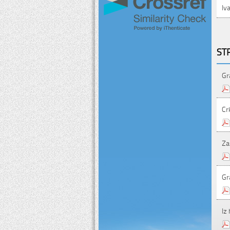
Iv
ST
Gr
Cr
Za
Gr
Iz