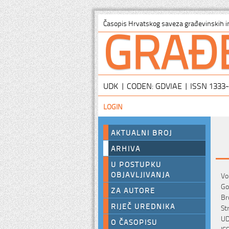
GRAĐ
Časopis Hrvatskog saveza građevinskih i
UDK | CODEN: GDVIAE | ISSN 1333
LOGIN
AKTUALNI BROJ
ARHIVA
U POSTUPKU
OBJAVLJIVANJA
Vo
Go
ZA AUTORE
Br
RIJEČ UREDNIKA
St
UD
O ČASOPISU
IS