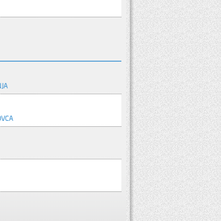
NJA
OVCA