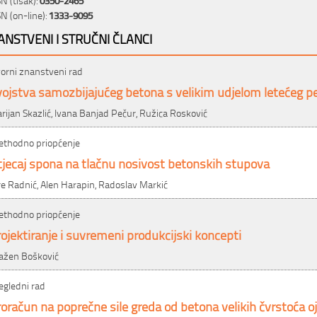
SN (on-line):
1333-9095
ANSTVENI I STRUČNI ČLANCI
vorni znanstveni rad
ojstva samozbijajućeg betona s velikim udjelom letećeg p
rijan Skazlić, Ivana Banjad Pečur, Ružica Rosković
ethodno priopćenje
jecaj spona na tlačnu nosivost betonskih stupova
re Radnić, Alen Harapin, Radoslav Markić
ethodno priopćenje
ojektiranje i suvremeni produkcijski koncepti
ažen Bošković
egledni rad
oračun na poprečne sile greda od betona velikih čvrstoća 