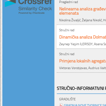
Pregledni rad
Nelinearna analiza građe
elemenata
Nikolina Živaljić, Željana Nikolić,
Stručni rad
Dinamička analiza Dolmab
Zeynep Yeşim İLERİSOY, Asena S
Stručni rad
Primjena lokalnih agregat
Viktoras Vorobjovas, Audrius Vai
STRUČNO-INFORMATIVNI P
GRADILIŠTE
GRADNJA NOVE TVORNICE SA