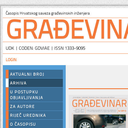
GRAĐEVIN
Časopis Hrvatskog saveza građevinskih inženjera
UDK | CODEN: GDVIAE | ISSN 1333-9095
LOGIN
AKTUALNI BROJ
ARHIVA
U POSTUPKU
OBJAVLJIVANJA
ZA AUTORE
RIJEČ UREDNIKA
O ČASOPISU