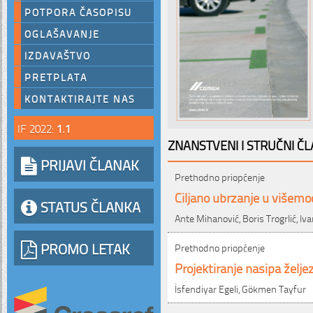
POTPORA ČASOPISU
OGLAŠAVANJE
IZDAVAŠTVO
PRETPLATA
KONTAKTIRAJTE NAS
IF 2022:
1.1
ZNANSTVENI I STRUČNI ČL
PRIJAVI ČLANAK
Prethodno priopćenje
Ciljano ubrzanje u višem
STATUS ČLANKA
Ante Mihanović, Boris Trogrlić, Iva
PROMO LETAK
Prethodno priopćenje
Projektiranje nasipa žel
İsfendiyar Egeli, Gökmen Tayfur