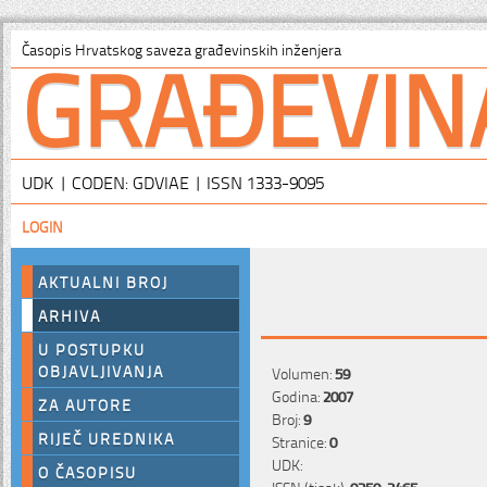
GRAĐEVIN
Časopis Hrvatskog saveza građevinskih inženjera
UDK | CODEN: GDVIAE | ISSN 1333-9095
LOGIN
AKTUALNI BROJ
ARHIVA
U POSTUPKU
OBJAVLJIVANJA
Volumen:
59
Godina:
2007
ZA AUTORE
Broj:
9
RIJEČ UREDNIKA
Stranice:
0
UDK:
O ČASOPISU
ISSN (tisak):
0350-2465