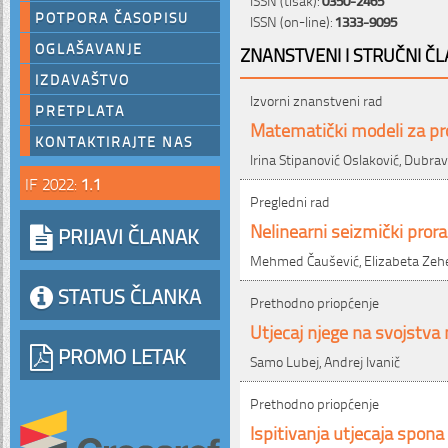
POTPORA ČASOPISU
ISSN (on-line):
1333-9095
OGLAŠAVANJE
ZNANSTVENI I STRUČNI ČL
IZDAVAŠTVO
Izvorni znanstveni rad
PRETPLATA
Matematički modeli za pr
KONTAKTIRAJTE NAS
Irina Stipanović Oslaković, Dubrav
IF 2022:
1.1
Pregledni rad
Nelinearni seizmički pro
PRIJAVI ČLANAK
Mehmed Čaušević, Elizabeta Zeh
STATUS ČLANKA
Prethodno priopćenje
Utjecaj njege na svojstv
PROMO LETAK
Samo Lubej, Andrej Ivanič
Prethodno priopćenje
Ispitivanja utjecaja spon