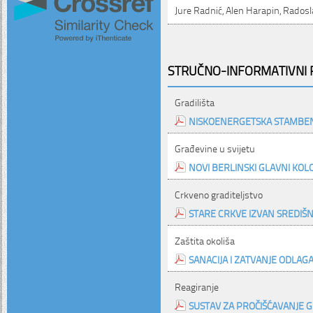
Jure Radnić, Alen Harapin, Rados
STRUČNO-INFORMATIVNI P
Gradilišta
NISKOENERGETSKA STAMBEN
Građevine u svijetu
NOVI BERLINSKI GLAVNI KO
Crkveno graditeljstvo
STARE CRKVE IZVAN SREDIŠNJE
Zaštita okoliša
SANACIJA I ZATVANJE ODLAGA
Reagiranje
SUSTAV ZA PROČIŠĆAVANJE G