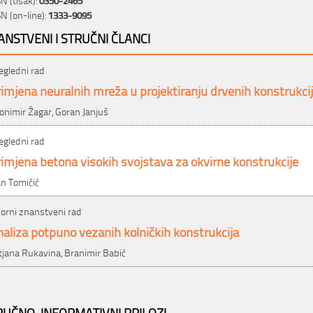
SN (on-line):
1333-9095
ANSTVENI I STRUČNI ČLANCI
egledni rad
imjena neuralnih mreža u projektiranju drvenih konstrukci
onimir Žagar, Goran Janjuš
egledni rad
imjena betona visokih svojstava za okvirne konstrukcije
an Tomičić
vorni znanstveni rad
aliza potpuno vezanih kolničkih konstrukcija
tjana Rukavina, Branimir Babić
RUČNO-INFORMATIVNI PRILOZI