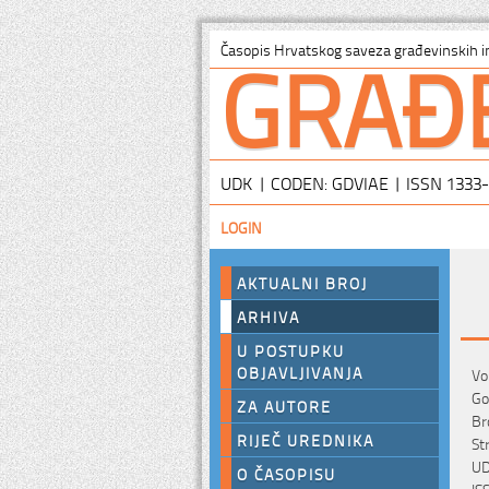
GRAĐ
Časopis Hrvatskog saveza građevinskih i
UDK | CODEN: GDVIAE | ISSN 1333
LOGIN
AKTUALNI BROJ
ARHIVA
U POSTUPKU
OBJAVLJIVANJA
Vo
Go
ZA AUTORE
Br
RIJEČ UREDNIKA
St
UD
O ČASOPISU
IS