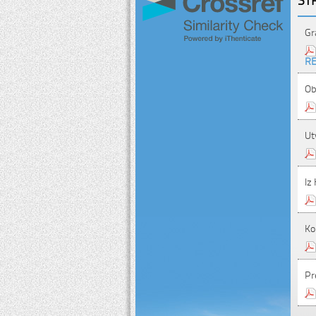
Gr
RE
Ob
Ut
Iz
Ko
Pr