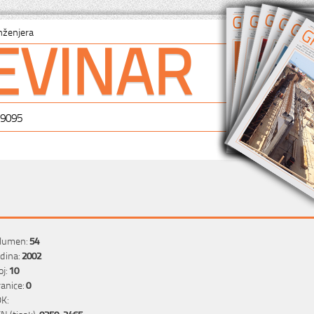
EVINAR
nženjera
-9095
lumen:
54
dina:
2002
oj:
10
ranice:
0
K:
SN (tisak):
0350-2465