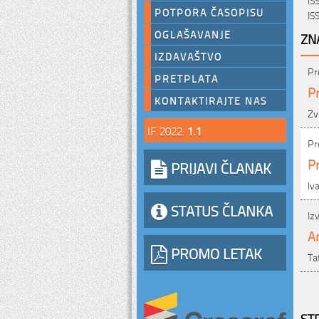
POTPORA ČASOPISU
IS
OGLAŠAVANJE
ZN
IZDAVAŠTVO
Pr
PRETPLATA
Pr
KONTAKTIRAJTE NAS
Zv
IF 2022:
1.1
Pr
Pr
PRIJAVI ČLANAK
Iv
STATUS ČLANKA
Iz
An
PROMO LETAK
Ta
ST