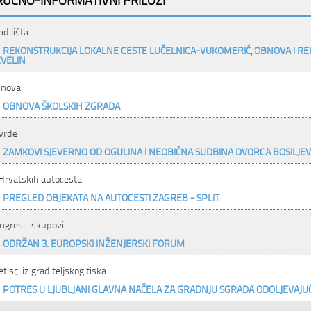
adilišta
REKONSTRUKCIJA LOKALNE CESTE LUČELNICA-VUKOMERIĆ, OBNOVA I R
VELIN
nova
OBNOVA ŠKOLSKIH ZGRADA
vrde
ZAMKOVI SJEVERNO OD OGULINA I NEOBIČNA SUDBINA DVORCA BOSILJE
 Hrvatskih autocesta
PREGLED OBJEKATA NA AUTOCESTI ZAGREB - SPLIT
ngresi i skupovi
ODRŽAN 3. EUROPSKI INŽENJERSKI FORUM
etisci iz graditeljskog tiska
POTRES U LJUBLJANI GLAVNA NAČELA ZA GRADNJU SGRADA ODOLJEVAJU