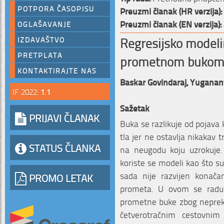
POTPORA ČASOPISU
Preuzmi članak (HR verzija):
Preuzmi članak (EN verzija):
OGLAŠAVANJE
Regresijsko modeli
IZDAVAŠTVO
PRETPLATA
prometnom buko
KONTAKTIRAJTE NAS
Baskar Govindaraj,
Yuganan
IF 2022:
1.1
Sažetak
PRIJAVI ČLANAK
Buka se razlikuje od pojava 
tla jer ne ostavlja nikakav t
STATUS ČLANKA
na neugodu koju uzrokuje. 
koriste se modeli kao što 
sada nije razvijen konača
PROMO LETAK
prometa. U ovom se radu 
prometne buke zbog neprek
četverotračnim cestovnim