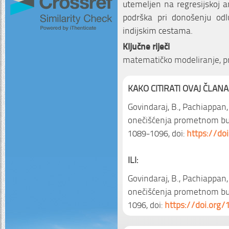
utemeljen na regresijskoj an
podrška pri donošenju od
indijskim cestama.
Ključne riječi
matematičko modeliranje, p
KAKO CITIRATI OVAJ ČLANA
Govindaraj, B., Pachiappan,
onečišćenja prometnom b
1089-1096, doi:
https://do
ILI:
Govindaraj, B., Pachiappan,
onečišćenja prometnom b
1096, doi:
https://doi.org/