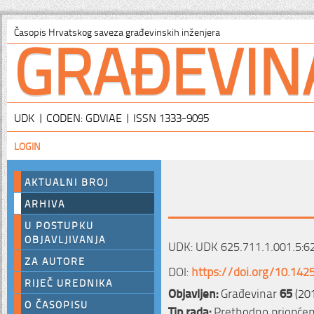
GRAĐEVIN
Časopis Hrvatskog saveza građevinskih inženjera
UDK | CODEN: GDVIAE | ISSN 1333-9095
LOGIN
AKTUALNI BROJ
ARHIVA
U POSTUPKU
OBJAVLJIVANJA
UDK: UDK 625.711.1.001.5:6
ZA AUTORE
DOI:
https://doi.org/10.142
RIJEČ UREDNIKA
Objavljen:
Građevinar
65
(20
O ČASOPISU
Tip rada:
Prethodno priopćen