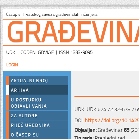
GRAĐEVIN
Časopis Hrvatskog saveza građevinskih inženjera
UDK | CODEN: GDVIAE | ISSN 1333-9095
LOGIN
AKTUALNI BROJ
ARHIVA
U POSTUPKU
OBJAVLJIVANJA
UDK: UDK 624.72.32+678.7:6
ZA AUTORE
DOI:
https://doi.org/10.142
RIJEČ UREDNIKA
Objavljen:
Građevinar
65
(201
O ČASOPISU
Tip rada:
Pregledni rad