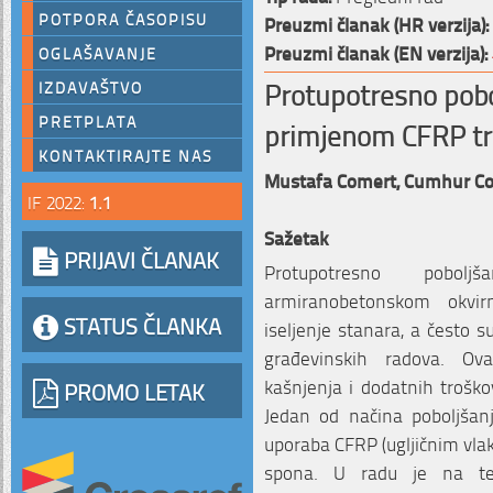
POTPORA ČASOPISU
Preuzmi članak (HR verzija):
Preuzmi članak (EN verzija):
OGLAŠAVANJE
Protupotresno pobo
IZDAVAŠTVO
PRETPLATA
primjenom CFRP t
KONTAKTIRAJTE NAS
Mustafa Comert,
Cumhur Co
IF 2022:
1.1
Sažetak
PRIJAVI ČLANAK
Protupotresno pobol
armiranobetonskom okvir
STATUS ČLANKA
iseljenje stanara, a često s
građevinskih radova. O
kašnjenja i dodatnih trošk
PROMO LETAK
Jedan od načina poboljšanj
uporaba CFRP (ugljičnim vlak
spona. U radu je na te