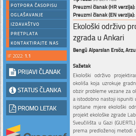
POTPORA ČASOPISU
Preuzmi članak (HR verzija):
Preuzmi članak (EN verzija):
OGLAŠAVANJE
Ekološki održivo pro
IZDAVAŠTVO
PRETPLATA
zgrada u Ankari
KONTAKTIRAJTE NAS
Bengü Alparslan Ersöz,
Arzu
IF 2022:
1.1
Sažetak
PRIJAVI ČLANAK
Ekološki održivo projekti
okoliša koja uzrokuje gradn
STATUS ČLANKA
obzir probleme vezane za ok
a istodobno nastoji ispuniti 
ispitane mjere ekološki održ
PROMO LETAK
projekt ekološke zgrade Labo
Sveučilišta u Gazi (GUERTL)
prema predloženoj metodi oc