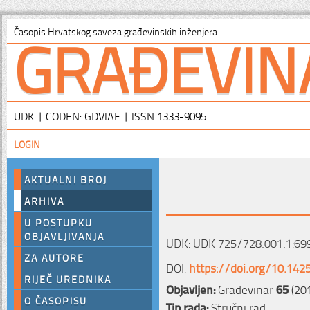
GRAĐEVIN
Časopis Hrvatskog saveza građevinskih inženjera
UDK | CODEN: GDVIAE | ISSN 1333-9095
LOGIN
AKTUALNI BROJ
ARHIVA
U POSTUPKU
OBJAVLJIVANJA
UDK: UDK 725/728.001.1:699
ZA AUTORE
DOI:
https://doi.org/10.142
RIJEČ UREDNIKA
Objavljen:
Građevinar
65
(20
O ČASOPISU
Tip rada:
Stručni rad