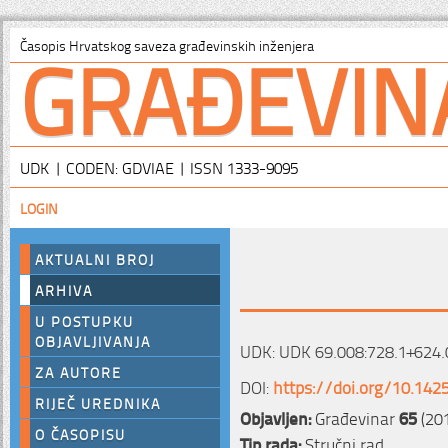
GRAĐEVIN
Časopis Hrvatskog saveza građevinskih inženjera
UDK | CODEN: GDVIAE | ISSN 1333-9095
LOGIN
AKTUALNI BROJ
ARHIVA
U POSTUPKU
OBJAVLJIVANJA
UDK: UDK 69.008:728.1+624.
ZA AUTORE
DOI:
https://doi.org/10.142
RIJEČ UREDNIKA
Objavljen:
Građevinar
65
(201
O ČASOPISU
Tip rada:
Stručni rad