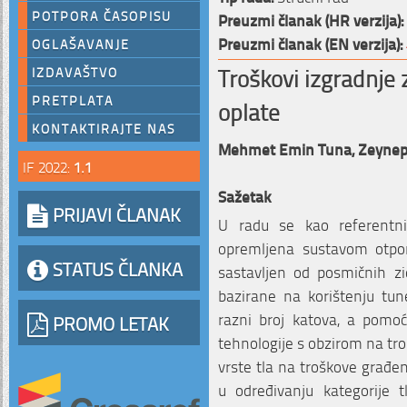
POTPORA ČASOPISU
Preuzmi članak (HR verzija):
Preuzmi članak (EN verzija):
OGLAŠAVANJE
Troškovi izgradnje
IZDAVAŠTVO
PRETPLATA
oplate
KONTAKTIRAJTE NAS
Mehmet Emin Tuna,
Zeynep
IF 2022:
1.1
Sažetak
PRIJAVI ČLANAK
U radu se kao referentn
opremljena sustavom otpo
STATUS ČLANKA
sastavljen od posmičnih z
bazirane na korištenju tun
razni broj katova, a pomoć
PROMO LETAK
tehnologije s obzirom na tro
vrste tla na troškove građen
u određivanju kategorije 