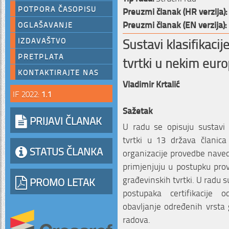
POTPORA ČASOPISU
Preuzmi članak (HR verzija):
Preuzmi članak (EN verzija):
OGLAŠAVANJE
Sustavi klasifikacije
IZDAVAŠTVO
PRETPLATA
tvrtki u nekim eu
KONTAKTIRAJTE NAS
Vladimir Krtalić
IF 2022:
1.1
Sažetak
PRIJAVI ČLANAK
U radu se opisuju sustavi kl
tvrtki u 13 država članica
STATUS ČLANKA
organizacije provedbe naveden
primjenjuju u postupku prove
građevinskih tvrtki. U radu 
PROMO LETAK
postupaka certifikacije 
obavljanje određenih vrsta 
radova.