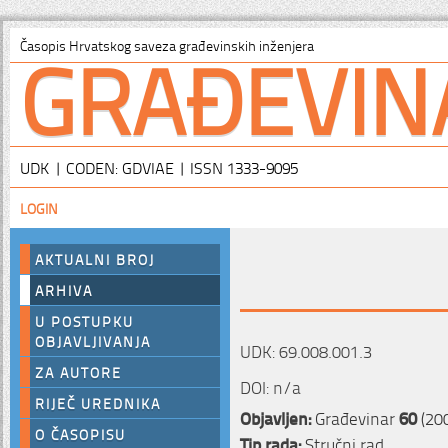
GRAĐEVIN
Časopis Hrvatskog saveza građevinskih inženjera
UDK | CODEN: GDVIAE | ISSN 1333-9095
LOGIN
AKTUALNI BROJ
ARHIVA
U POSTUPKU
OBJAVLJIVANJA
UDK: 69.008.001.3
ZA AUTORE
DOI: n/a
RIJEČ UREDNIKA
Objavljen:
Građevinar
60
(200
O ČASOPISU
Tip rada:
Stručni rad