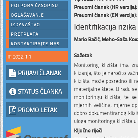
POTPORA ČASOPISU
Preuzmi članak (HR verzija):
Preuzmi članak (EN verzija):
OGLAŠAVANJE
Identifikacija rizik
IZDAVAŠTVO
PRETPLATA
Mario Bačić,
Meho-Saša Kova
KONTAKTIRAJTE NAS
Sažetak
IF 2022:
1.1
Monitoring klizišta ima z
PRIJAVI ČLANAK
klizanja, što je naročito va
klizišta može posredno ili ne
materijalne štete. U radu se i
STATUS ČLANKA
monitoringu klizišta, te s
mjernih veličina, mjerne op
PROMO LETAK
dobro dokumentiranog klizi
uloga monitoringa klizišta 
Ključne riječi