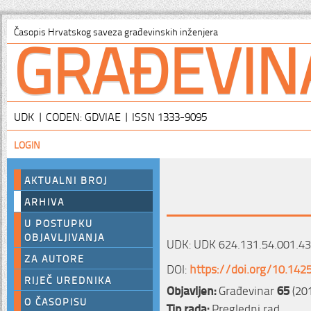
GRAĐEVIN
Časopis Hrvatskog saveza građevinskih inženjera
UDK | CODEN: GDVIAE | ISSN 1333-9095
LOGIN
AKTUALNI BROJ
ARHIVA
U POSTUPKU
OBJAVLJIVANJA
UDK: UDK 624.131.54.001.43
ZA AUTORE
DOI:
https://doi.org/10.142
RIJEČ UREDNIKA
Objavljen:
Građevinar
65
(201
O ČASOPISU
Tip rada:
Pregledni rad