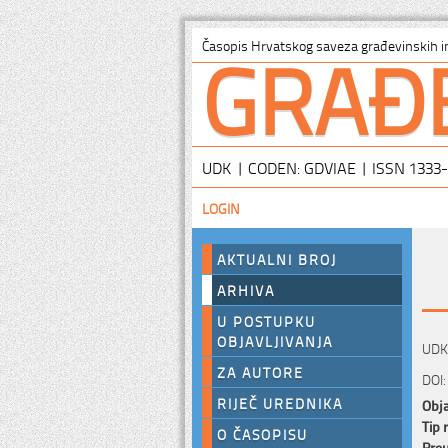
GRAĐ
Časopis Hrvatskog saveza građevinskih i
UDK | CODEN: GDVIAE | ISSN 1333
LOGIN
AKTUALNI BROJ
ARHIVA
U POSTUPKU
OBJAVLJIVANJA
UDK:
ZA AUTORE
DOI:
RIJEČ UREDNIKA
Obja
Tip 
O ČASOPISU
Preu