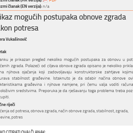
zmi članak (EN verzija):
n/a
ikaz mogućih postupaka obnove zgrada
kon potresa
ra Vukašinović
etak
lanku je prikazan pregled nekoliko mogućih postupaka za obnovu u pot
ćenih zgrada. Polazeći od ciljeva obnove zgrada opisano je nekoliko prikl
ina njihova ojačanja koji zadovoljavaju konstruktorske zahtjeve kojim
gurava stabilnost građevine. Istaknuto je da odabir načina obnove ovi
kteristikama građevina i njihove namjene, pri čemu valja voditi račun
oloživim sredstvima. Preporuka je da rješavanju toga problema treba po
tupiti.
čne riječi
ćenja od potresa, obnova zgrada, način obnove zgrada, stabilnost, zgrada,
evine, potres
KO CITIRATI OVAJ ČLANAK: