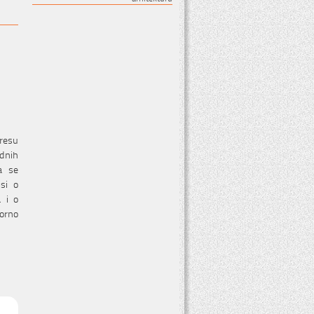
resu
adnih
a se
si o
a i o
zorno