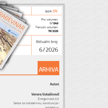
Jezik:
EN
Prvi volumen:
1/1949
Trenutni volumen:
78/2026
Aktualni broj:
6/2026
ARHIVA
Autori:
Venera Vukašinović
Energoinvest d.d.
Sektor za hidrotehniku, konstrukcije i
arhitekturu