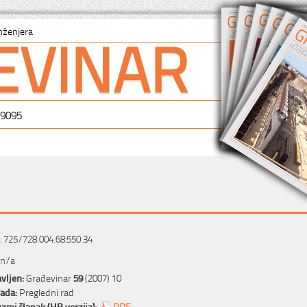
EVINAR
nženjera
-9095
 725/728.004.68:550.34
 n/a
vljen:
Građevinar
59
(2007) 10
rada:
Pregledni rad
zmi članak (HR verzija):
PDF