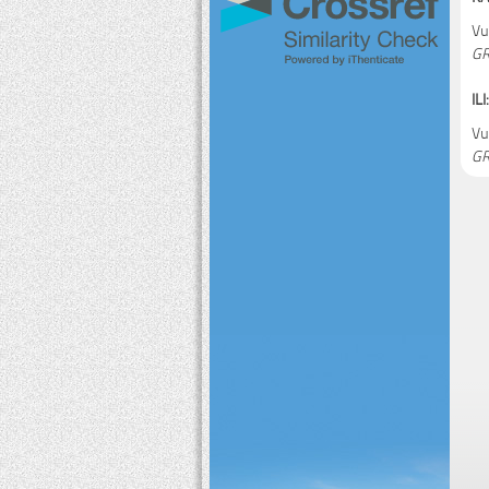
Vu
GR
ILI:
Vu
GR