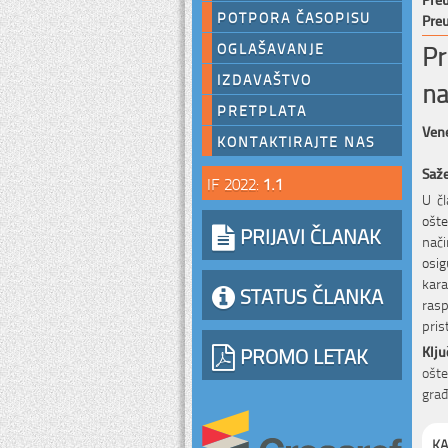
POTPORA ČASOPISU
Preu
Pr
OGLAŠAVANJE
IZDAVAŠTVO
na
PRETPLATA
Vene
KONTAKTIRAJTE NAS
Saž
IF 2022:
1.1
U č
ošte
PRIJAVI ČLANAK
nač
osi
kara
STATUS ČLANKA
rasp
pris
PROMO LETAK
Klju
ošte
građ
KA