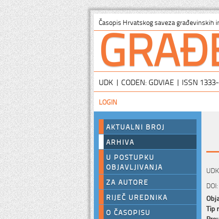
GRAĐ
Časopis Hrvatskog saveza građevinskih i
UDK | CODEN: GDVIAE | ISSN 1333
LOGIN
AKTUALNI BROJ
ARHIVA
U POSTUPKU
OBJAVLJIVANJA
UDK:
ZA AUTORE
DOI:
RIJEČ UREDNIKA
Obja
Tip 
O ČASOPISU
Preu