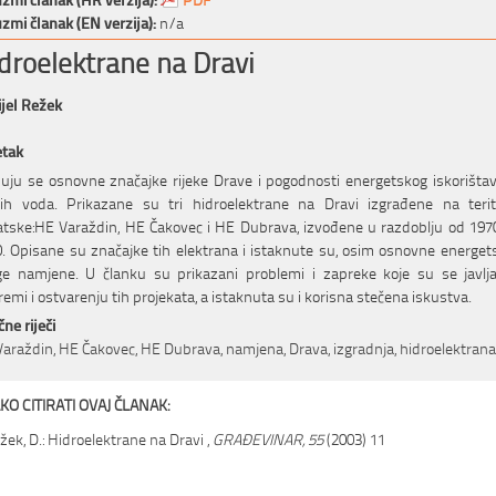
zmi članak (EN verzija):
n/a
droelektrane na Dravi
jel Režek
etak
uju se osnovne značajke rijeke Drave i pogodnosti energetskog iskorišta
ih voda. Prikazane su tri hidroelektrane na Dravi izgrađene na terit
tske:HE Varaždin, HE Čakovec i HE Dubrava, izvođene u razdoblju od 197
. Opisane su značajke tih elektrana i istaknute su, osim osnovne energets
e namjene. U članku su prikazani problemi i zapreke koje su se javlj
remi i ostvarenju tih projekata, a istaknuta su i korisna stečena iskustva.
čne riječi
araždin, HE Čakovec, HE Dubrava, namjena, Drava, izgradnja, hidroelektrana
KO CITIRATI OVAJ ČLANAK:
žek, D.: Hidroelektrane na Dravi ,
GRAĐEVINAR, 55
(2003) 11