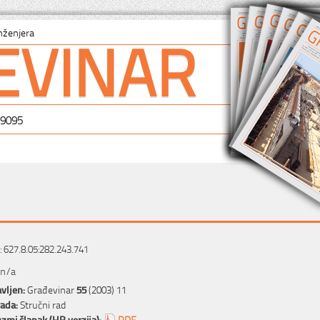
EVINAR
nženjera
-9095
 627.8.05:282.243.741
 n/a
vljen:
Građevinar
55
(2003) 11
rada:
Stručni rad
zmi članak (HR verzija):
PDF