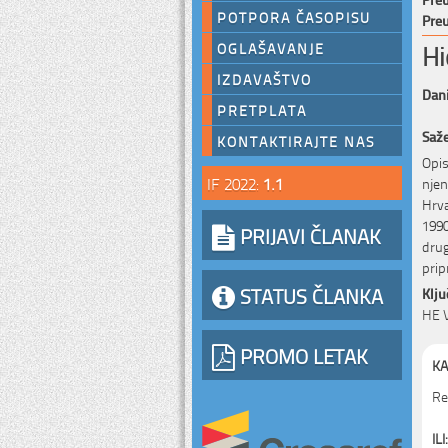
POTPORA ČASOPISU
Preu
Hi
OGLAŠAVANJE
IZDAVAŠTVO
Dani
PRETPLATA
Saž
KONTAKTIRAJTE NAS
Opis
IF 2022:
1.1
njen
Hrva
1990
PRIJAVI ČLANAK
drug
prip
STATUS ČLANKA
Klju
HE V
PROMO LETAK
KA
Re
ILI: