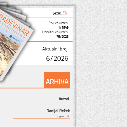
Jezik:
EN
Prvi volumen:
1/1949
Trenutni volumen:
78/2026
Aktualni broj:
6/2026
ARHIVA
Autori:
Danijel Režek
Ingra d.d.