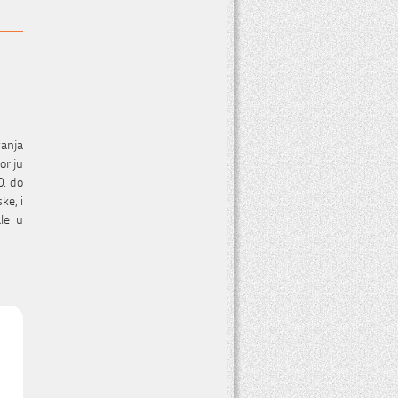
vanja
oriju
0. do
ke, i
ale u