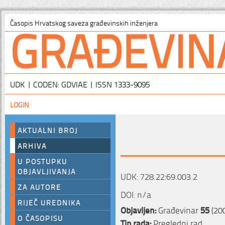
GRAĐEVIN
Časopis Hrvatskog saveza građevinskih inženjera
UDK | CODEN: GDVIAE | ISSN 1333-9095
LOGIN
AKTUALNI BROJ
ARHIVA
U POSTUPKU
OBJAVLJIVANJA
UDK: 728.22:69.003.2
ZA AUTORE
DOI: n/a
RIJEČ UREDNIKA
Objavljen:
Građevinar
55
(200
O ČASOPISU
Tip rada:
Pregledni rad