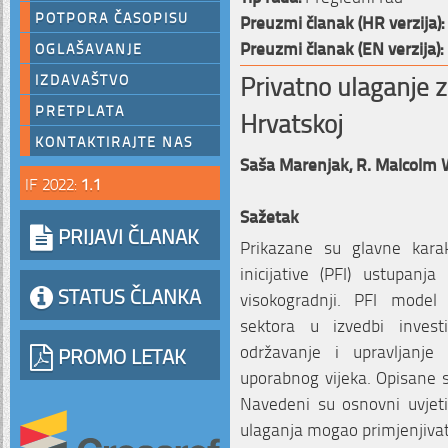
POTPORA ČASOPISU
Preuzmi članak (HR verzija):
Preuzmi članak (EN verzija):
OGLAŠAVANJE
Privatno ulaganje z
IZDAVAŠTVO
PRETPLATA
Hrvatskoj
KONTAKTIRAJTE NAS
Saša Marenjak,
R. Malcolm 
IF 2022:
1.1
Sažetak
PRIJAVI ČLANAK
Prikazane su glavne karak
inicijative (PFI) ustupan
STATUS ČLANKA
visokogradnji. PFI model 
sektora u izvedbi invest
održavanje i upravljanje
PROMO LETAK
uporabnog vijeka. Opisane s
Navedeni su osnovni uvjeti 
ulaganja mogao primjenjivat