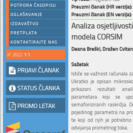
POTPORA ČASOPISU
Preuzmi članak (HR verzija):
Preuzmi članak (EN verzija):
OGLAŠAVANJE
Analiza osjetljivos
IZDAVAŠTVO
PRETPLATA
modela CORSIM
KONTAKTIRAJTE NAS
Deana Breški,
Dražen Cvitan
IF 2022:
1.1
Sažetak
PRIJAVI ČLANAK
Ističe se važnost računala z
Ukratko je opisan mikrosk
STATUS ČLANKA
prikazani rezultati anal
parametara koji se upotr
semaforiziranih raskrižja. D
PROMO LETAK
pojedinog parametra na pro
te koji od njih je potrebno
odvijanja prometnog toka.