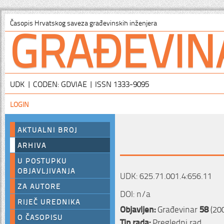
GRAĐEVIN
Časopis Hrvatskog saveza građevinskih inženjera
UDK | CODEN: GDVIAE | ISSN 1333-9095
LOGIN
AKTUALNI BROJ
ARHIVA
U POSTUPKU
OBJAVLJIVANJA
UDK: 625.71.001.4:656.11
ZA AUTORE
DOI: n/a
RIJEČ UREDNIKA
Objavljen:
Građevinar
58
(200
O ČASOPISU
Tip rada:
Pregledni rad