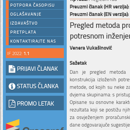
POTPORA ČASOPISU
Preuzmi članak (HR verzija):
Preuzmi članak (EN verzija):
OGLAŠAVANJE
Pregled metoda pro
IZDAVAŠTVO
PRETPLATA
potresnom inženje
KONTAKTIRAJTE NAS
Venera Vukašinović
IF 2022:
1.1
Sažetak
PRIJAVI ČLANAK
Dan je pregled metoda k
konstrukcija izloženih potr
STATUS ČLANKA
metode, od kojih su neke za
dvjema skupinama: s pristup
Opisane su osnovne karakte
PROMO LETAK
rezultata koji se postižu n
za osvježenjem proračunsk
dane odgovarajuče sugestije