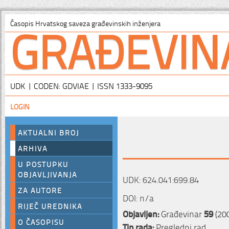
GRAĐEVIN
Časopis Hrvatskog saveza građevinskih inženjera
UDK | CODEN: GDVIAE | ISSN 1333-9095
LOGIN
AKTUALNI BROJ
ARHIVA
U POSTUPKU
OBJAVLJIVANJA
UDK: 624.041:699.84
ZA AUTORE
DOI: n/a
RIJEČ UREDNIKA
Objavljen:
Građevinar
59
(200
O ČASOPISU
Tip rada:
Pregledni rad