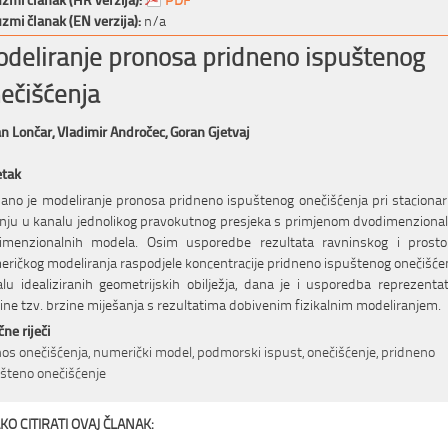
zmi članak (EN verzija):
n/a
deliranje pronosa pridneno ispuštenog
ečišćenja
n Lončar,
Vladimir Andročec,
Goran Gjetvaj
etak
ano je modeliranje pronosa pridneno ispuštenog onečišćenja pri stacion
nju u kanalu jednolikog pravokutnog presjeka s primjenom dvodimenzional
dimenzionalnih modela. Osim usporedbe rezultata ravninskog i prosto
ričkog modeliranja raspodjele koncentracije pridneno ispuštenog onečišće
lu idealiziranih geometrijskih obilježja, dana je i usporedba reprezenta
čine tzv. brzine miješanja s rezultatima dobivenim fizikalnim modeliranjem.
čne riječi
os onečišćenja, numerički model, podmorski ispust, onečišćenje, pridneno
šteno onečišćenje
KO CITIRATI OVAJ ČLANAK: