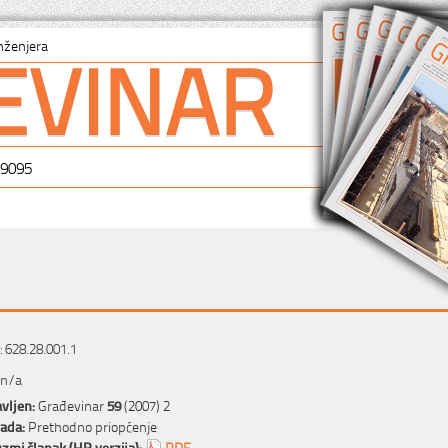
EVINAR
nženjera
-9095
 628.28.001.1
 n/a
vljen:
Građevinar
59
(2007) 2
rada:
Prethodno priopćenje
zmi članak (HR verzija):
PDF