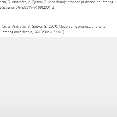
nčar, G., Andročec, V., Gjetvaj, G.: Modeliranje pronosa pridneno ispuštenog
ečišćenja,
GRAĐEVINAR, 59
(2007) 2
nčar, G., Andročec, V., Gjetvaj, G. (2007). Modeliranje pronosa pridneno
puštenog onečišćenja,
GRAĐEVINAR, 59
(2)