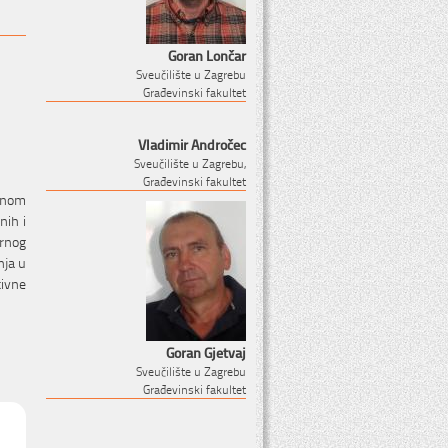
Goran Lončar
Sveučilište u Zagrebu
Građevinski fakultet
Vladimir Andročec
Sveučilište u Zagrebu,
Građevinski fakultet
arnom
nih i
rnog
nja u
tivne
Goran Gjetvaj
Sveučilište u Zagrebu
Građevinski fakultet