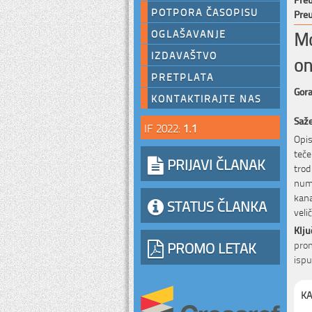
POTPORA ČASOPISU
Preu
Mo
OGLAŠAVANJE
IZDAVAŠTVO
on
PRETPLATA
Gora
KONTAKTIRAJTE NAS
Saž
IF 2022:
1.1
Opis
teče
PRIJAVI ČLANAK
tro
nume
kana
STATUS ČLANKA
veli
Klju
PROMO LETAK
pron
ispu
KA