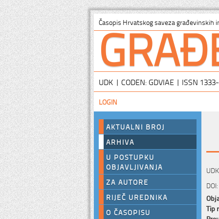
GRAĐ
Časopis Hrvatskog saveza građevinskih i
UDK | CODEN: GDVIAE | ISSN 1333
LOGIN
AKTUALNI BROJ
ARHIVA
U POSTUPKU
OBJAVLJIVANJA
UDK:
ZA AUTORE
DOI:
RIJEČ UREDNIKA
Obja
Tip 
O ČASOPISU
Preu