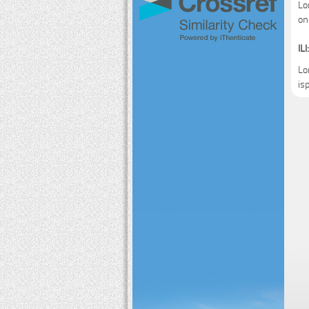
Lo
on
ILI:
Lo
is