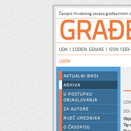
GRAĐ
Časopis Hrvatskog saveza građevinskih i
UDK | CODEN: GDVIAE | ISSN 1333
LOGIN
AKTUALNI BROJ
ARHIVA
U POSTUPKU
OBJAVLJIVANJA
UDK:
ZA AUTORE
DOI:
RIJEČ UREDNIKA
Obja
Tip 
O ČASOPISU
Preu