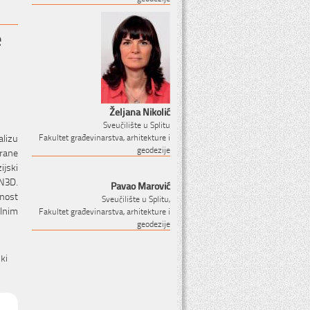
e
Željana Nikolić
Sveučilište u Splitu
lizu
Fakultet građevinarstva, arhitekture i
geodezije
rane
jski
N3D.
Pavao Marović
nost
Sveučilište u Splitu,
lnim
Fakultet građevinarstva, arhitekture i
geodezije
ki