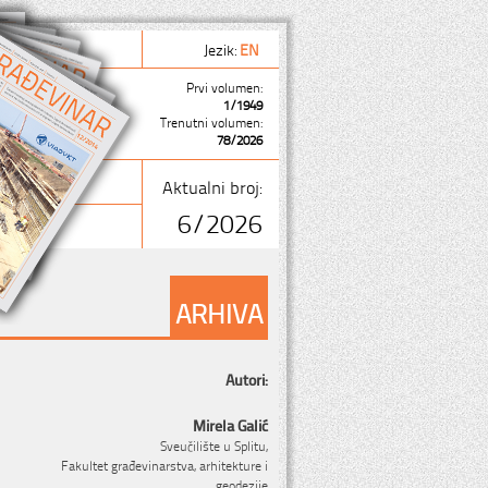
Jezik:
EN
Prvi volumen:
1/1949
Trenutni volumen:
78/2026
Aktualni broj:
6/2026
ARHIVA
Autori:
Mirela Galić
Sveučilište u Splitu,
Fakultet građevinarstva, arhitekture i
geodezije