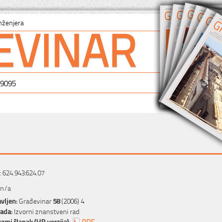
EVINAR
nženjera
-9095
 624.943:624.07
 n/a
vljen:
Građevinar
58
(2006) 4
rada:
Izvorni znanstveni rad
zmi članak (HR verzija):
PDF