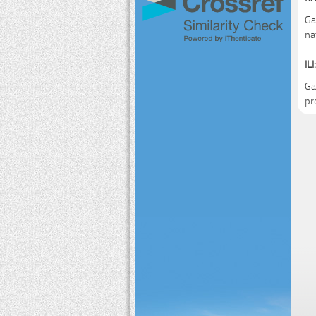
Ga
na
ILI:
Ga
pr