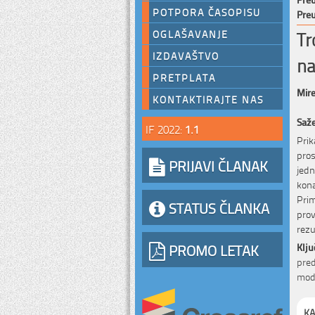
POTPORA ČASOPISU
Preu
Tr
OGLAŠAVANJE
IZDAVAŠTVO
na
PRETPLATA
Mire
KONTAKTIRAJTE NAS
Saž
IF 2022:
1.1
Pri
pro
PRIJAVI ČLANAK
jed
kon
Pri
STATUS ČLANKA
pro
rezu
PROMO LETAK
Klju
pred
mode
KA