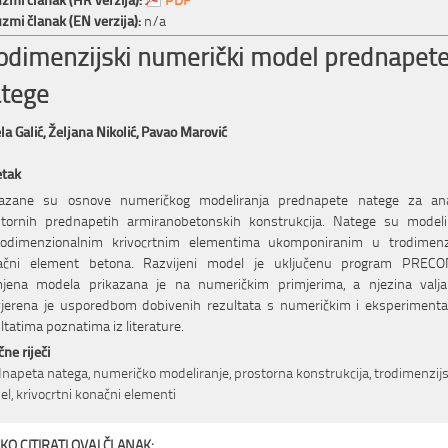
zmi članak (EN verzija):
n/a
odimenzijski numerički model prednapet
tege
la Galić,
Željana Nikolić,
Pavao Marović
etak
kazane su osnove numeričkog modeliranja prednapete natege za ana
stornih prednapetih armiranobetonskih konstrukcija. Natege su modeli
nodimenzionalnim krivocrtnim elementima ukomponiranim u trodimenzi
ačni element betona. Razvijeni model je uključenu program PRECO
mjena modela prikazana je na numeričkim primjerima, a njezina valja
vjerena je usporedbom dobivenih rezultata s numeričkim i eksperimenta
ltatima poznatima iz literature.
čne riječi
napeta natega, numeričko modeliranje, prostorna konstrukcija, trodimenzijs
l, krivocrtni konačni elementi
KO CITIRATI OVAJ ČLANAK: