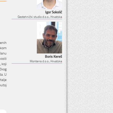
Igor Sokolić
Geotehnički studio d.o.o., Hrvatska
jenih
likom
zdanu
Boris Kereš
vosti
Monterra d.o.o., Hrvatska
 koji
ičkog
ta. U
talje
nutoj