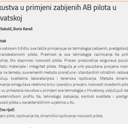
kustva u primjeni zabijenih AB pilota u
vatskoj
 Sokolić,
Boris Kereš
etak
rvatskom tržištu sve češće primjenjuje se tehnologija zabijenih, predgotovl
ranobetonskih pilota. Prednost je ove tehnologije razmicanje tla pri
dnje, što doprinosi nosivosti pilota. Proces proizvodnje osigurava pou
itetu materijala i integritet pilota. Moguća je vrlo pouzdana procjena nosi
ta na temelju suvremenih metoda proračuna i standardnih istražnih radova,
učuju kvalitetna laboratorijska i terenska ispitivanja. Metoda dinam
tivanja omogućava relativno brzu i povoljnu provjeru nosivosti izvedenih pilo
 su prikazana iskustva u primjeni ove tehnologije u Hrvatskoj, uključujući de
otehničkom profilu tla, tehnologiji zabijanja, kontroli kvalitete i postig
vosti pilota u karakterističnim uvjetima u tlu.
čne riječi
jeni piloti, ispitivanje tla, dinamičko ispitivanje nosivosti pilota