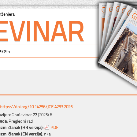
EVINAR
nženjera
-9095
https://doi.org/10.14256/JCE.4253.2025
vljen:
Građevinar
77
(2025) 6
rada:
Pregledni rad
zmi članak (HR verzija):
PDF
zmi članak (EN verzija):
n/a