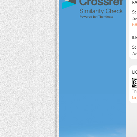
KA
So
GR
ht
ILI:
So
GR
LI
Th
Li