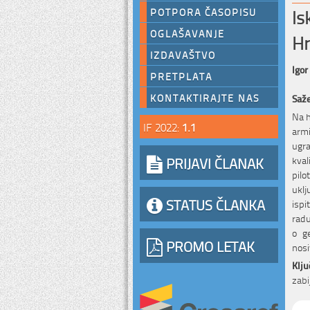
Is
POTPORA ČASOPISU
OGLAŠAVANJE
Hr
IZDAVAŠTVO
Igor
PRETPLATA
KONTAKTIRAJTE NAS
Saž
Na h
IF 2022:
1.1
armi
ugra
PRIJAVI ČLANAK
kval
pilo
uklj
STATUS ČLANKA
ispi
radu
o ge
PROMO LETAK
nosi
Klju
zabi