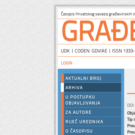
GRAĐ
Časopis Hrvatskog saveza građevinskih i
UDK | CODEN: GDVIAE | ISSN 1333
LOGIN
AKTUALNI BROJ
ARHIVA
U POSTUPKU
OBJAVLJIVANJA
DOI:
ZA AUTORE
Obja
Tip 
RIJEČ UREDNIKA
Preu
O ČASOPISU
Preu