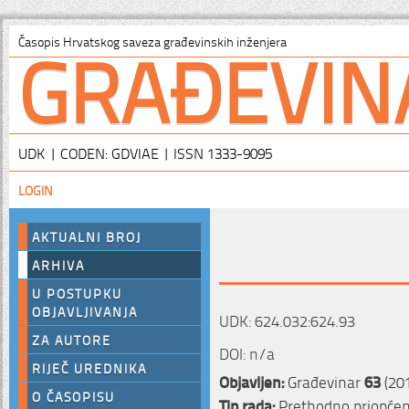
GRAĐEVIN
Časopis Hrvatskog saveza građevinskih inženjera
UDK | CODEN: GDVIAE | ISSN 1333-9095
LOGIN
AKTUALNI BROJ
ARHIVA
U POSTUPKU
OBJAVLJIVANJA
UDK: 624.032:624.93
ZA AUTORE
DOI: n/a
RIJEČ UREDNIKA
Objavljen:
Građevinar
63
(20
O ČASOPISU
Tip rada:
Prethodno priopćen