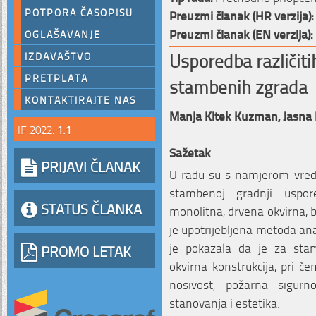
POTPORA ČASOPISU
Preuzmi članak (HR verzija):
Preuzmi članak (EN verzija):
OGLAŠAVANJE
Usporedba različiti
IZDAVAŠTVO
PRETPLATA
stambenih zgrada
KONTAKTIRAJTE NAS
Manja Kitek Kuzman,
Jasna 
IF 2022:
1.1
Sažetak
PRIJAVI ČLANAK
U radu su s namjerom vred
stambenoj gradnji uspore
STATUS ČLANKA
monolitna, drvena okvirna, 
je upotrijebljena metoda ana
je pokazala da je za stam
PROMO LETAK
okvirna konstrukcija, pri čem
nosivost, požarna sigurnos
stanovanja i estetika.