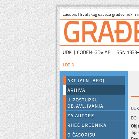
GRAĐ
Časopis Hrvatskog saveza građevinskih i
UDK | CODEN: GDVIAE | ISSN 1333
LOGIN
AKTUALNI BROJ
ARHIVA
U POSTUPKU
OBJAVLJIVANJA
UDK:
ZA AUTORE
DOI:
RIJEČ UREDNIKA
Obja
Tip 
O ČASOPISU
Preu