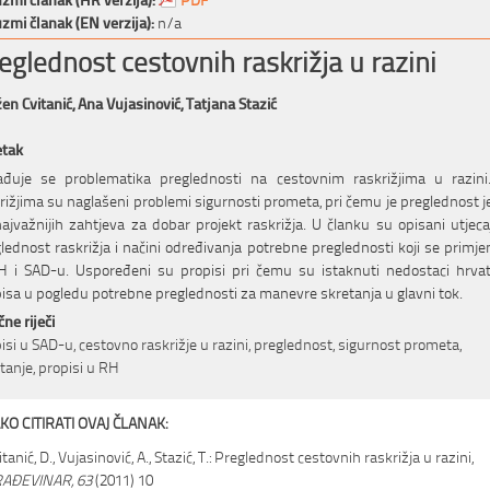
zmi članak (EN verzija):
n/a
eglednost cestovnih raskrižja u razini
en Cvitanić,
Ana Vujasinović,
Tatjana Stazić
etak
ađuje se problematika preglednosti na cestovnim raskrižjima u razini
rižjima su naglašeni problemi sigurnosti prometa, pri čemu je preglednost 
ajvažnijih zahtjeva za dobar projekt raskrižja. U članku su opisani utjeca
lednost raskrižja i načini određivanja potrebne preglednosti koji se primje
 i SAD-u. Uspoređeni su propisi pri čemu su istaknuti nedostaci hrva
isa u pogledu potrebne preglednosti za manevre skretanja u glavni tok.
čne riječi
isi u SAD-u, cestovno raskrižje u razini, preglednost, sigurnost prometa,
tanje, propisi u RH
KO CITIRATI OVAJ ČLANAK:
itanić, D., Vujasinović, A., Stazić, T.: Preglednost cestovnih raskrižja u razini,
AĐEVINAR, 63
(2011) 10