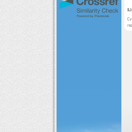
ILI:
Cv
ra