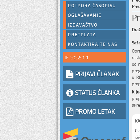
POTPORA ČASOPISU
Preu
Pr
OGLAŠAVANJE
IZDAVAŠTVO
Draž
PRETPLATA
Saž
KONTAKTIRAJTE NAS
Obr
IF 2022:
1.1
rask
od n
preg
PRIJAVI ČLANAK
u RH
prop
STATUS ČLANKA
Klju
prop
skre
PROMO LETAK
KA
Cv
GR