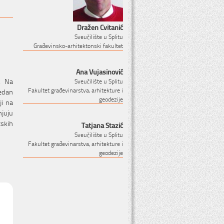
Dražen Cvitanić
Sveučilište u Splitu
Građevinsko-arhitektonski fakultet
Ana Vujasinović
. Na
Sveučilište u Splitu
Fakultet građevinarstva, arhitekture i
jedan
geodezije
ji na
njuju
tskih
Tatjana Stazić
Sveučilište u Splitu
Fakultet građevinarstva, arhitekture i
geodezije