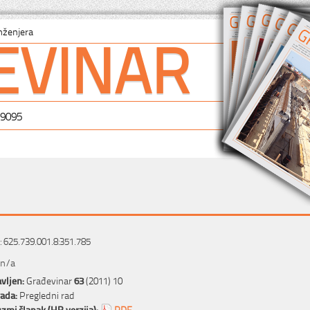
EVINAR
nženjera
-9095
 625.739.001.8:351.785
 n/a
vljen:
Građevinar
63
(2011) 10
rada:
Pregledni rad
zmi članak (HR verzija):
PDF