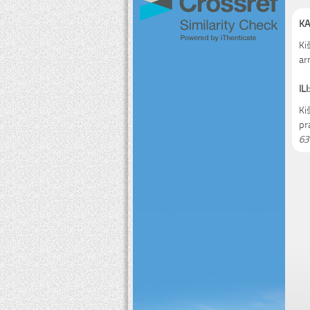
KA
Ki
ar
ILI:
Ki
pr
63