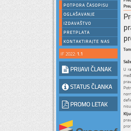
POTPORA ČASOPISU
Preu
Pr
OGLAŠAVANJE
IZDAVAŠTVO
pr
PRETPLATA
pr
KONTAKTIRAJTE NAS
Tomi
IF 2022:
1.1
Saž
PRIJAVI ČLANAK
U r
međ
prav
STATUS ČLANKA
Potr
nor
defi
PROMO LETAK
nisu
Klju
prav
pror