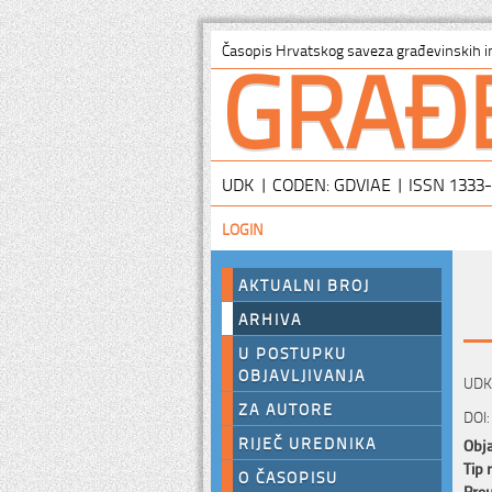
GRAĐ
Časopis Hrvatskog saveza građevinskih i
UDK | CODEN: GDVIAE | ISSN 1333
LOGIN
AKTUALNI BROJ
ARHIVA
U POSTUPKU
OBJAVLJIVANJA
UDK:
ZA AUTORE
DOI:
RIJEČ UREDNIKA
Obja
Tip 
O ČASOPISU
Preu