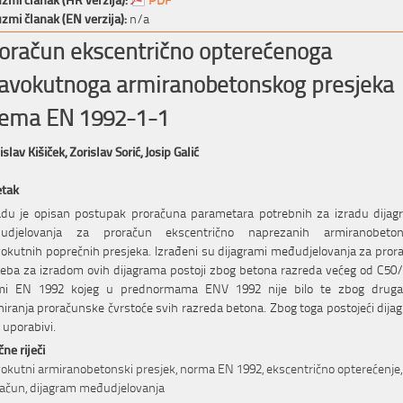
zmi članak (EN verzija):
n/a
oračun ekscentrično opterećenoga
avokutnoga armiranobetonskog presjeka
ema EN 1992-1-1
slav Kišiček,
Zorislav Sorić,
Josip Galić
etak
adu je opisan postupak proračuna parametara potrebnih za izradu dijag
udjelovanja za proračun ekscentrično naprezanih armiranobeton
okutnih poprečnih presjeka. Izrađeni su dijagrami međudjelovanja za pror
eba za izradom ovih dijagrama postoji zbog betona razreda većeg od C50
mi EN 1992 kojeg u prednormama ENV 1992 nije bilo te zbog drugač
niranja proračunske čvrstoće svih razreda betona. Zbog toga postojeći dija
 uporabivi.
čne riječi
okutni armiranobetonski presjek, norma EN 1992, ekscentrično opterećenje,
ačun, dijagram međudjelovanja