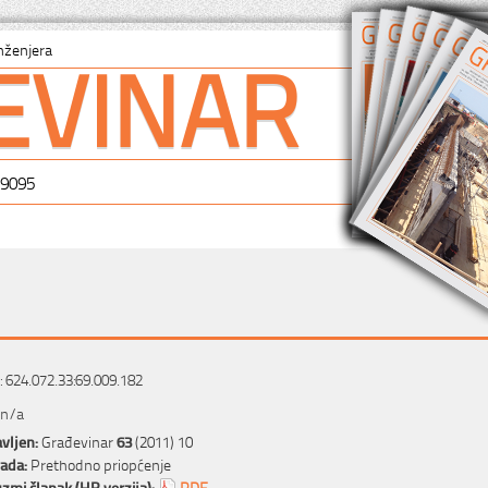
EVINAR
nženjera
-9095
 624.072.33:69.009.182
 n/a
vljen:
Građevinar
63
(2011) 10
rada:
Prethodno priopćenje
zmi članak (HR verzija):
PDF