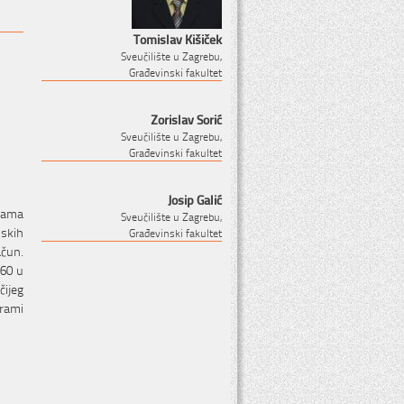
Tomislav Kišiček
Sveučilište u Zagrebu,
Građevinski fakultet
Zorislav Sorić
Sveučilište u Zagrebu,
Građevinski fakultet
Josip Galić
rama
Sveučilište u Zagrebu,
skih
Građevinski fakultet
ačun.
/60 u
ijeg
grami