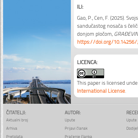
ILI:
Gao, P., Cen, F. (2025). Svo
sandučastog nosača s čelič
donjom pločom,
GRAĐEVIN
https://doi.org/10.14256/
LICENCA:
This paper is licensed unde
International License
.
ČITATELJI:
AUTORI:
RECE
Aktualni broj
Upute
Upute 
Arhiva
Prijavi članak
Dodijel
Pretplata
Praćenje članka