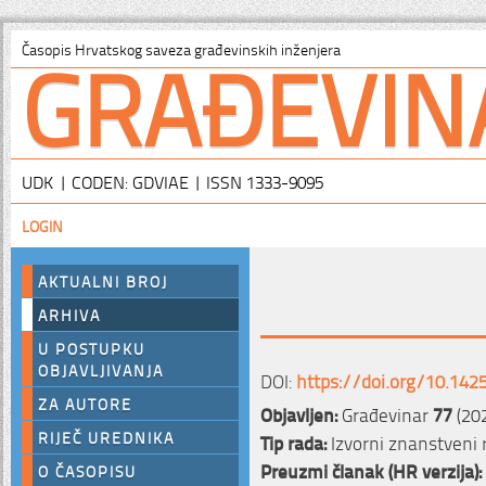
GRAĐEVIN
Časopis Hrvatskog saveza građevinskih inženjera
UDK | CODEN: GDVIAE | ISSN 1333-9095
LOGIN
AKTUALNI BROJ
ARHIVA
U POSTUPKU
OBJAVLJIVANJA
DOI:
https://doi.org/10.142
ZA AUTORE
Objavljen:
Građevinar
77
(202
RIJEČ UREDNIKA
Tip rada:
Izvorni znanstveni 
Preuzmi članak (HR verzija):
O ČASOPISU