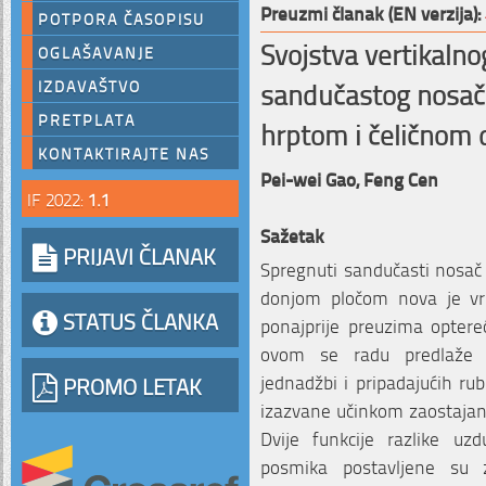
Preuzmi članak (EN verzija):
POTPORA ČASOPISU
Svojstva vertikaln
OGLAŠAVANJE
sandučastog nosača
IZDAVAŠTVO
PRETPLATA
hrptom i čeličnom
KONTAKTIRAJTE NAS
Pei-wei Gao,
Feng Cen
IF 2022:
1.1
Sažetak
PRIJAVI ČLANAK
Spregnuti sandučasti nosač 
donjom pločom nova je vrs
STATUS ČLANKA
ponajprije preuzima optereć
ovom se radu predlaže m
jednadžbi i pripadajućih ru
PROMO LETAK
izazvane učinkom zaostajan
Dvije funkcije razlike uzd
posmika postavljene su z