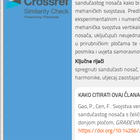
sandučastog nosača kako bi 
mehaničkih svojstava. Pred
eksperimentalnim i numerič
mehanička svojstva vertika
nosača, uključujući neujed
u prirubničkim pločama te 
posmika i uvjeta samoravno
Ključne riječi
spregnuti sandučasti nosač, 
harmonike, utjecaj zaostaja
KAKO CITIRATI OVAJ ČLANA
Gao, P., Cen, F.: Svojstva v
sandučastog nosača s čelič
donjom pločom,
GRAĐEVIN
https://doi.org/10.14256/