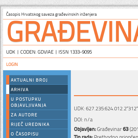
GRAĐEVIN
Časopis Hrvatskog saveza građevinskih inženjera
UDK | CODEN: GDVIAE | ISSN 1333-9095
LOGIN
AKTUALNI BROJ
ARHIVA
U POSTUPKU
OBJAVLJIVANJA
UDK: 627.235:624.012.2"312"
ZA AUTORE
DOI: n/a
RIJEČ UREDNIKA
Objavljen:
Građevinar
63
(201
O ČASOPISU
Tip rada:
Prethodno priopćen