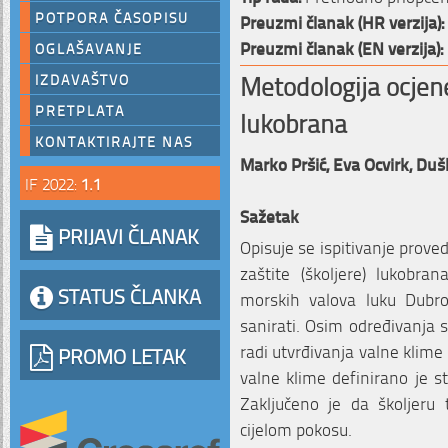
POTPORA ČASOPISU
Preuzmi članak (HR verzija):
Preuzmi članak (EN verzija):
OGLAŠAVANJE
Metodologija ocjen
IZDAVAŠTVO
PRETPLATA
lukobrana
KONTAKTIRAJTE NAS
Marko Pršić,
Eva Ocvirk,
Duš
IF 2022:
1.1
Sažetak
PRIJAVI ČLANAK
Opisuje se ispitivanje prov
zaštite (školjere) lukobran
STATUS ČLANKA
morskih valova luku Dubro
sanirati. Osim određivanja s
radi utvrđivanja valne klim
PROMO LETAK
valne klime definirano je s
Zaključeno je da školjeru t
cijelom pokosu.