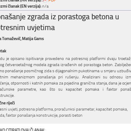
zmi članak (EN verzija):
n/a
našanje zgrada iz porastoga betona u
tresnim uvjetima
a Tomaževič,
Matija Gams
etak
du je opisano ispitivanje provedeno na potresnoj platformi dvaju troetaž
og četveroetažnog modela zgrada izrađenih od porastoga beton. Zabilježe
čno ponašanje posmičnog zida s dijagonalnim pukotinama u smjeru uzbuđi
atnim mehanizmom ponašanja pri rušenju. Analizirani su odnosu iz
ćenja, otpornosti i katnih pomaka za pojedina granična stanja, dana je ocje
računske parametre, kao što su kapacitet pomaka i faktor ponaš
trukcije.
čne riječi
esni uvjeti, potresna platforma, proračunksi parametar, kapacitet pomaka,
da, faktor ponašanja konstrukcije, porasti beton
KO CITIRATI OVAJ ČLANAK: