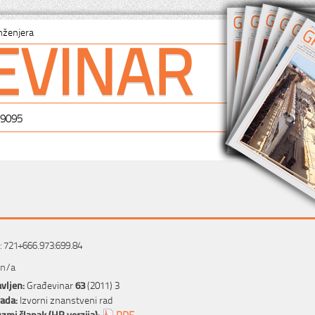
EVINAR
nženjera
-9095
 721+666.973:699.84
 n/a
vljen:
Građevinar
63
(2011) 3
rada:
Izvorni znanstveni rad
zmi članak (HR verzija):
PDF