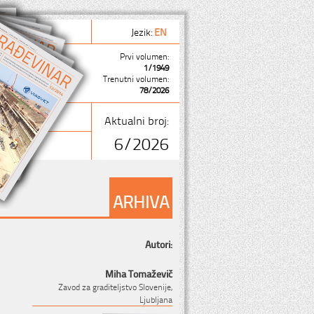
Jezik:
EN
Prvi volumen:
1/1949
Trenutni volumen:
78/2026
Aktualni broj:
6/2026
ARHIVA
Autori:
Miha Tomaževič
Zavod za graditeljstvo Slovenije,
Ljubljana