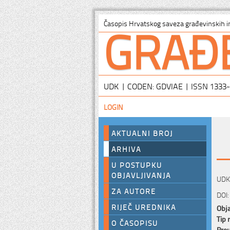
GRAĐ
Časopis Hrvatskog saveza građevinskih i
UDK | CODEN: GDVIAE | ISSN 1333
LOGIN
AKTUALNI BROJ
ARHIVA
U POSTUPKU
OBJAVLJIVANJA
UDK:
ZA AUTORE
DOI:
RIJEČ UREDNIKA
Obja
Tip 
O ČASOPISU
Preu