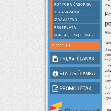
POTPORA ČASOPISU
Preu
Po
OGLAŠAVANJE
IZDAVAŠTVO
po
PRETPLATA
Mih
KONTAKTIRAJTE NAS
Saž
IF 2022:
1.1
U ra
jedn
PRIJAVI ČLANAK
tipi
i k
ošte
STATUS ČLANKA
pro
kons
PROMO LETAK
Klju
potr
zgra
KA