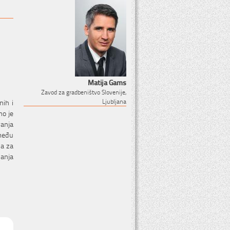
Matija Gams
Zavod za gradbeništvo Slovenije,
nih i
Ljubljana
no je
vanja
među
na za
anja