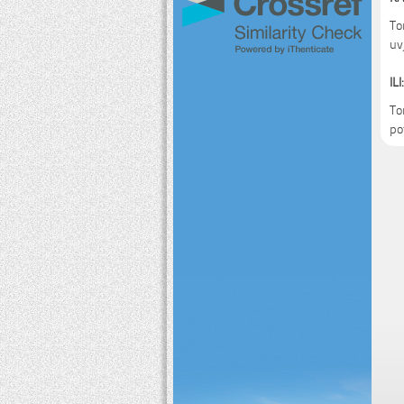
To
uv
ILI:
To
po