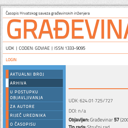
GRAĐEVIN
Časopis Hrvatskog saveza građevinskih inženjera
UDK | CODEN: GDVIAE | ISSN 1333-9095
LOGIN
AKTUALNI BROJ
ARHIVA
U POSTUPKU
OBJAVLJIVANJA
UDK: 624.01·725/727
ZA AUTORE
DOI: n/a
RIJEČ UREDNIKA
Objavljen:
Građevinar
57
(200
O ČASOPISU
Tip rada:
Stručni rad