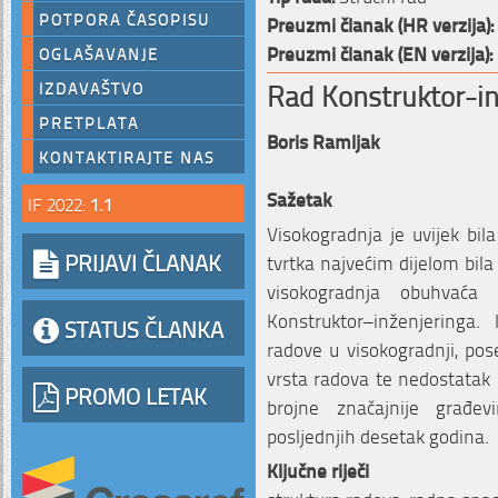
POTPORA ČASOPISU
Preuzmi članak (HR verzija):
Preuzmi članak (EN verzija):
OGLAŠAVANJE
Rad Konstruktor-in
IZDAVAŠTVO
PRETPLATA
Boris Ramljak
KONTAKTIRAJTE NAS
Sažetak
IF 2022:
1.1
Visokogradnja je uvijek bil
PRIJAVI ČLANAK
tvrtka najvećim dijelom bil
visokogradnja obuhvaća
Konstruktor–inženjeringa.
STATUS ČLANKA
radove u visokogradnji, pose
vrsta radova te nedostatak 
PROMO LETAK
brojne značajnije građev
posljednjih desetak godina.
Ključne riječi