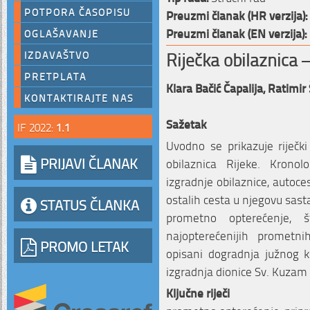
POTPORA ČASOPISU
Preuzmi članak (HR verzija):
Preuzmi članak (EN verzija):
OGLAŠAVANJE
Riječka obilaznica 
IZDAVAŠTVO
PRETPLATA
Klara Bačić Čapalija,
Ratimir 
KONTAKTIRAJTE NAS
Sažetak
IF 2022:
1.1
Uvodno se prikazuje riječki
PRIJAVI ČLANAK
obilaznica Rijeke. Krono
izgradnje obilaznice, autoce
ostalih cesta u njegovu sas
STATUS ČLANKA
prometno opterećenje,
najopterećenijih prometn
PROMO LETAK
opisani dogradnja južnog ko
izgradnja dionice Sv. Kuzam 
Ključne riječi