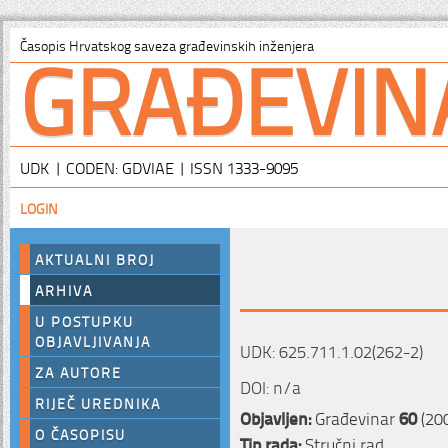
GRAĐEVIN
Časopis Hrvatskog saveza građevinskih inženjera
UDK | CODEN: GDVIAE | ISSN 1333-9095
LOGIN
AKTUALNI BROJ
ARHIVA
U POSTUPKU
OBJAVLJIVANJA
UDK: 625.711.1.02(262-2)
ZA AUTORE
DOI: n/a
RIJEČ UREDNIKA
Objavljen:
Građevinar
60
(200
O ČASOPISU
Tip rada:
Stručni rad