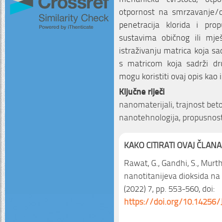
otpornost na smrzavanje/od
penetracija klorida i pr
sustavima običnog ili mj
istraživanju matrica koja sa
s matricom koja sadrži dru
mogu koristiti ovaj opis kao 
Ključne riječi
nanomaterijali, trajnost beto
nanotehnologija, propusnos
KAKO CITIRATI OVAJ ČLANA
Rawat, G., Gandhi, S., Murthy
nanotitanijeva dioksida na
(2022) 7, pp. 553-560, doi:
https://doi.org/10.14256/