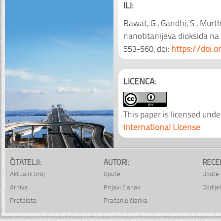
ILI:
Rawat, G., Gandhi, S., Murthy
nanotitanijeva dioksida na
553-560, doi:
https://doi.
LICENCA:
This paper is licensed unde
International License
.
ČITATELJI:
AUTORI:
RECE
Aktualni broj
Upute
Upute 
Arhiva
Prijavi članak
Dodijel
Pretplata
Praćenje članka