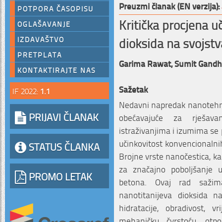
Preuzmi članak (EN verzija):
POTPORA ČASOPISU
Kritička procjena u
OGLAŠAVANJE
dioksida na svojst
IZDAVAŠTVO
PRETPLATA
Garima Rawat,
Sumit Gandh
KONTAKTIRAJTE NAS
Sažetak
IF 2022:
1.1
Nedavni napredak nanotehno
PRIJAVI ČLANAK
obećavajuće za rješava
istraživanjima i izumima se
učinkovitost konvencionalni
STATUS ČLANKA
Brojne vrste nanočestica, kao
za značajno poboljšanje uči
PROMO LETAK
betona. Ovaj rad sažim
nanotitanijeva dioksida na 
hidratacije, obradivost, v
mehaničku čvrstoću, otpo