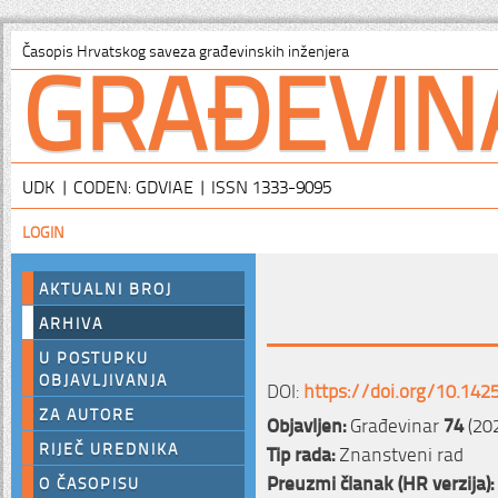
GRAĐEVIN
Časopis Hrvatskog saveza građevinskih inženjera
UDK | CODEN: GDVIAE | ISSN 1333-9095
LOGIN
AKTUALNI BROJ
ARHIVA
U POSTUPKU
OBJAVLJIVANJA
DOI:
https://doi.org/10.142
ZA AUTORE
Objavljen:
Građevinar
74
(202
RIJEČ UREDNIKA
Tip rada:
Znanstveni rad
Preuzmi članak (HR verzija):
O ČASOPISU